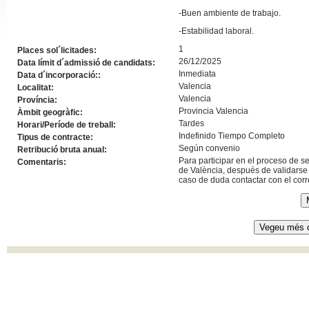
-Buen ambiente de trabajo.
Slide24
-Estabilidad laboral.
1
Places sol´licitades:
26/12/2025
Data límit d´admissió de candidats:
Inmediata
Data d´incorporació::
Valencia
Localitat:
Valencia
Província:
Provincia Valencia
Àmbit geogràfic:
Tardes
Horari/Període de treball:
Indefinido Tiempo Completo
Tipus de contracte:
Según convenio
Retribució bruta anual:
Para participar en el proceso de s
Comentaris:
Slide32
de València, después de validarse 
caso de duda contactar con el co