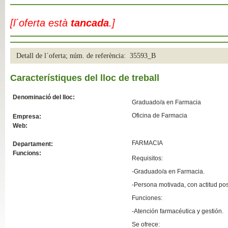
Slide04
[l´oferta està
tancada
.]
Detall de l´oferta; núm. de referència: 35593_B
Característiques del lloc de treball
Denominació del lloc:
Graduado/a en Farmacia
Oficina de Farmacia
Empresa:
Web:
Slide01
FARMACIA
Departament:
Funcions:
Requisitos:
-Graduado/a en Farmacia.
-Persona motivada, con actitud pos
Funciones:
-Atención farmacéutica y gestión.
Se ofrece: