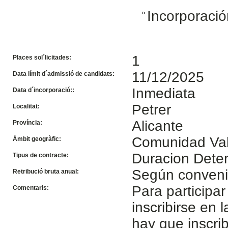
Incorporació
1
Places sol´licitades:
11/12/2025
Data límit d´admissió de candidats:
Inmediata
Data d´incorporació::
Petrer
Localitat:
Alicante
Província:
Comunidad Va
Àmbit geogràfic:
Duracion Dete
Tipus de contracte:
Según conven
Retribució bruta anual:
Para participa
Comentaris:
inscribirse en l
hay que inscri