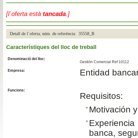
Slide04
[l´oferta està
tancada
.]
Detall de l´oferta; núm. de referència: 35558_B
Característiques del lloc de treball
Denominació del lloc:
Gestión Comercial Ref 10112
Entidad bancar
Empresa:
Slide01
Funcions:
Requisitos:
Motivación 
Experiencia 
banca, segu