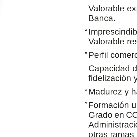
Valorable ex
Slide24
Banca.
Imprescindib
Valorable re
Perfil comer
Capacidad de
Slide32
fidelización 
Madurez y ha
Formación un
Grado en CC
Administrac
otras ramas 