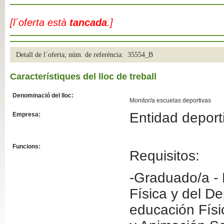
Slide04
[l´oferta està
tancada
.]
Detall de l´oferta; núm. de referència: 35554_B
Característiques del lloc de treball
Denominació del lloc:
Monitor/a escuelas deportivas
Entidad deport
Empresa:
Slide01
Funcions:
Requisitos:
-Graduado/a - 
Física y del D
educación Físi