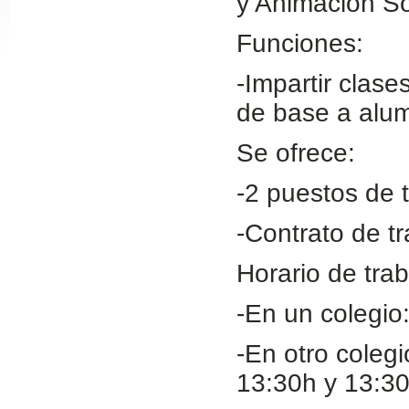
y Animación So
Slide24
Funciones:
-Impartir clase
de base a alum
Se ofrece:
-2 puestos de t
Slide32
-Contrato de tr
Horario de trab
-En un colegio
-En otro coleg
13:30h y 13:3