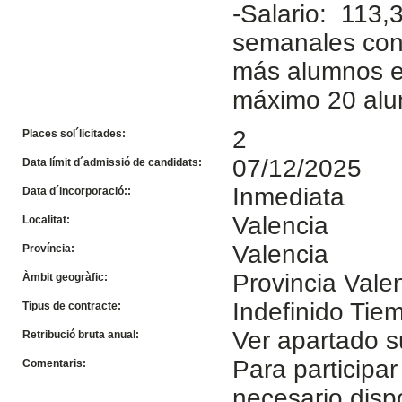
-Salario: 113,
semanales con
más alumnos e
máximo 20 alu
2
Places sol´licitades:
07/12/2025
Data límit d´admissió de candidats:
Inmediata
Data d´incorporació::
Valencia
Localitat:
Valencia
Província:
Provincia Vale
Àmbit geogràfic:
Indefinido Tie
Tipus de contracte:
Ver apartado s
Retribució bruta anual:
Para participar
Comentaris:
necesario disp