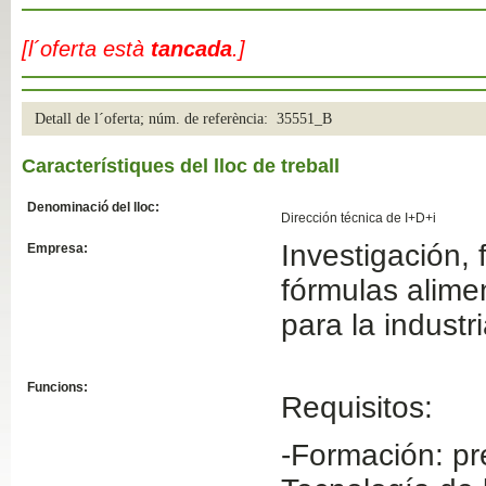
Slide04
[l´oferta està
tancada
.]
Detall de l´oferta; núm. de referència: 35551_B
Característiques del lloc de treball
Denominació del lloc:
Dirección técnica de I+D+i
Investigación, 
Empresa:
Slide01
fórmulas alimen
para la industr
Funcions:
Requisitos:
-Formación: pr