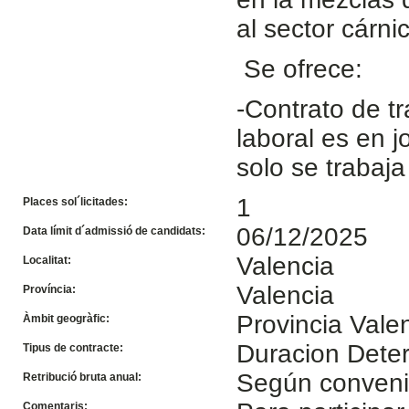
al sector cárni
Se ofrece:
-Contrato de tr
laboral es en 
solo se trabaj
1
Places sol´licitades:
06/12/2025
Data límit d´admissió de candidats:
Valencia
Localitat:
Valencia
Província:
Provincia Vale
Àmbit geogràfic:
Duracion Dete
Tipus de contracte:
Según conven
Retribució bruta anual:
Comentaris: