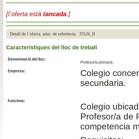
Slide04
[l´oferta està
tancada
.]
Detall de l´oferta; núm. de referència: 35526_B
Característiques del lloc de treball
Denominació del lloc:
Profesor/a primaria
Colegio concer
Empresa:
Slide01
secundaria.
Funcions:
Colegio ubicad
Profesor/a de P
competencia m