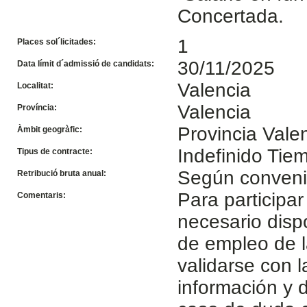
Concertada.
1
Places sol´licitades:
30/11/2025
Data límit d´admissió de candidats:
Valencia
Localitat:
Valencia
Província:
Provincia Vale
Àmbit geogràfic:
Indefinido Ti
Tipus de contracte:
Según conven
Retribució bruta anual:
Para participar
Comentaris:
necesario disp
de empleo de l
validarse con 
información y d