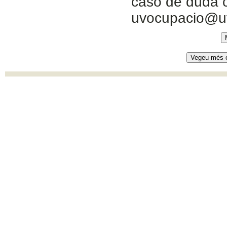
caso de duda c
uvocupacio@u