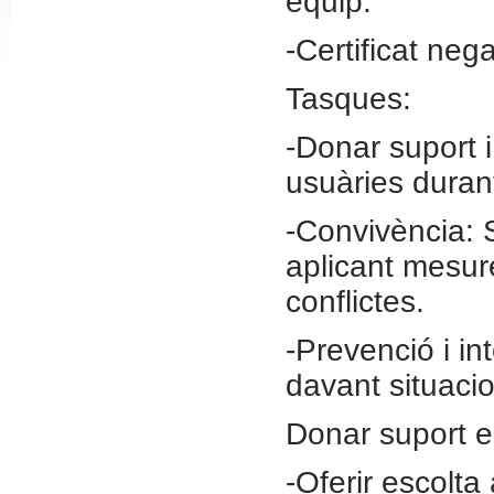
equip.
Slide24
-Certificat neg
Tasques:
-Donar suport
usuàries durant
-Convivència: S
aplicant mesur
Slide32
conflictes.
-Prevenció i in
davant situacio
Donar suport e
-Oferir escolta