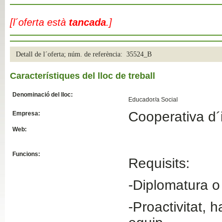
Slide04
[l´oferta està
tancada
.]
Detall de l´oferta; núm. de referència: 35524_B
Característiques del lloc de treball
Denominació del lloc:
Educador/a Social
Cooperativa d´i
Empresa:
Slide01
Web:
Funcions:
Requisits:
-Diplomatura o
-Proactivitat, h