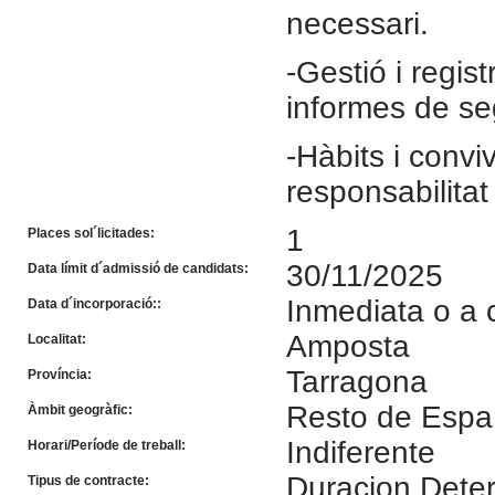
necessari.
-Gestió i regis
informes de se
-Hàbits i convi
responsabilitat
1
Places sol´licitades:
30/11/2025
Data límit d´admissió de candidats:
Inmediata o a 
Data d´incorporació::
Amposta
Localitat:
Tarragona
Província:
Resto de Esp
Àmbit geogràfic:
Indiferente
Horari/Període de treball:
Duracion Dete
Tipus de contracte: