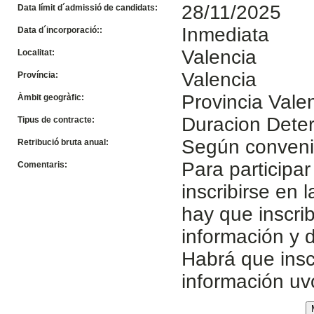
28/11/2025
Data límit d´admissió de candidats:
Inmediata
Data d´incorporació::
Valencia
Localitat:
Valencia
Província:
Provincia Vale
Àmbit geogràfic:
Duracion Dete
Tipus de contracte:
Según conven
Retribució bruta anual:
Para participa
Comentaris:
inscribirse en 
hay que inscri
información y d
Habrá que insc
información u