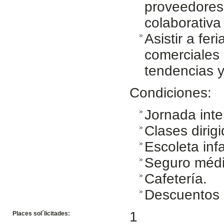
proveedores
colaborativa
Asistir a fer
comerciales 
tendencias 
Condiciones:
Jornada inte
Clases dirig
Escoleta infa
Seguro médi
Cafetería.
Descuentos 
1
Places sol´licitades: