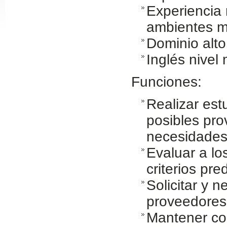
Experiencia
Slide24
ambientes mu
Dominio alto
Inglés nivel
Funciones:
Realizar est
posibles pro
Slide32
necesidades
Evaluar a lo
criterios pre
Solicitar y n
proveedores
Mantener com