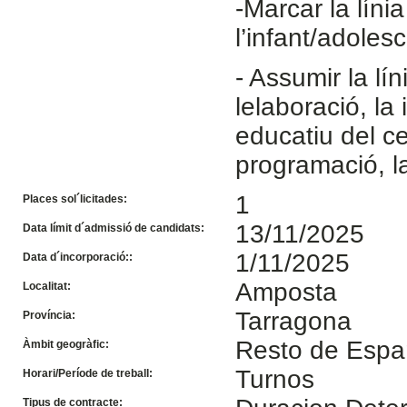
-Marcar la líni
l’infant/adolesc
- Assumir la lín
lelaboració, la 
educatiu del ce
programació, l
1
Places sol´licitades:
13/11/2025
Data límit d´admissió de candidats:
1/11/2025
Data d´incorporació::
Amposta
Localitat:
Tarragona
Província:
Resto de Esp
Àmbit geogràfic:
Turnos
Horari/Període de treball:
Tipus de contracte: