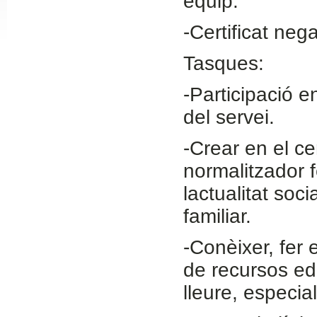
equip.
Slide24
-Certificat neg
Tasques:
-Participació e
del servei.
-Crear en el c
normalitzador f
Slide32
lactualitat soc
familiar.
-Conèixer, fer 
de recursos edu
lleure, especial