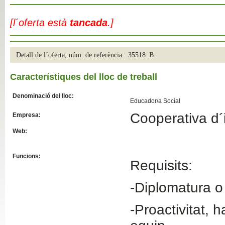
Slide04
[l´oferta està
tancada
.]
Detall de l´oferta; núm. de referència: 35518_B
Característiques del lloc de treball
Denominació del lloc:
Educador/a Social
Cooperativa d´i
Empresa:
Slide01
Web:
Funcions:
Requisits:
-Diplomatura o
-Proactivitat, h