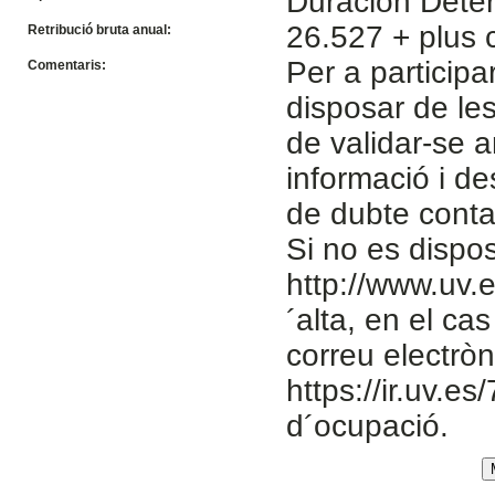
Duracion Dete
26.527 + plus 
Retribució bruta anual:
Per a participa
Comentaris:
disposar de le
de validar-se 
informació i de
de dubte cont
Si no es dispo
http://www.uv.e
´alta, en el ca
correu electròn
https://ir.uv.es
d´ocupació.