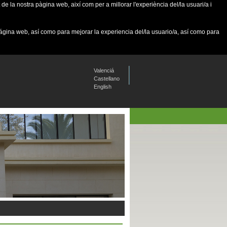
de la nostra pàgina web, així com per a millorar l'experiència del/la usuari/a i
página web, así como para mejorar la experiencia del/la usuario/a, así como para
Valenciá
Castellano
English