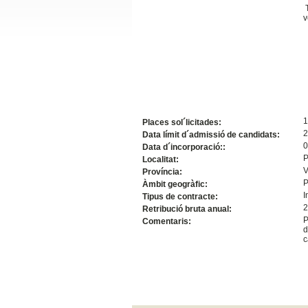
T
Slide24
v
1
Places sol´licitades:
2
Data límit d´admissió de candidats:
0
Data d´incorporació::
P
Localitat:
Slide32
V
Província:
P
Àmbit geogràfic:
I
Tipus de contracte:
2
Retribució bruta anual:
P
Comentaris:
d
c