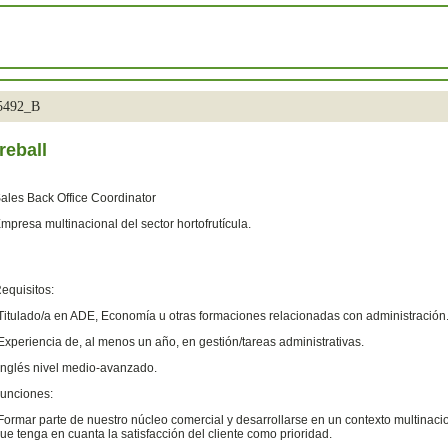
35492_B
reball
ales Back Office Coordinator
mpresa multinacional del sector hortofrutícula.
equisitos:
Titulado/a en ADE, Economía u otras formaciones relacionadas con administración
Experiencia de, al menos un año, en gestión/tareas administrativas.
Inglés nivel medio-avanzado.
unciones:
Formar parte de nuestro núcleo comercial y desarrollarse en un contexto multinaci
ue tenga en cuanta la satisfacción del cliente como prioridad.