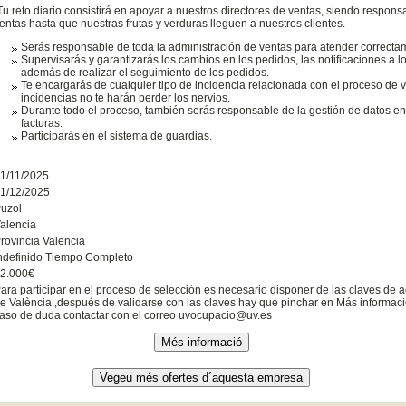
u reto diario consistirá en apoyar a nuestros directores de ventas, siendo respons
entas hasta que nuestras frutas y verduras lleguen a nuestros clientes.
Serás responsable de toda la administración de ventas para atender correctam
Supervisarás y garantizarás los cambios en los pedidos, las notificaciones a los
además de realizar el seguimiento de los pedidos.
Te encargarás de cualquier tipo de incidencia relacionada con el proceso de v
incidencias no te harán perder los nervios.
Durante todo el proceso, también serás responsable de la gestión de datos en
facturas.
Participarás en el sistema de guardias.
1/11/2025
1/12/2025
uzol
alencia
rovincia Valencia
ndefinido Tiempo Completo
2.000€
ara participar en el proceso de selección es necesario disponer de las claves de a
e València ,después de validarse con las claves hay que pinchar en Más informació
aso de duda contactar con el correo uvocupacio@uv.es