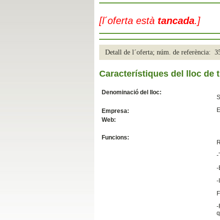
Slide04
[l´oferta està
tancada
.]
Detall de l´oferta; núm. de referència: 
Característiques del lloc de t
Denominació del lloc:
S
E
Empresa:
Web:
Slide01
Funcions:
R
-
-
-
F
-
q