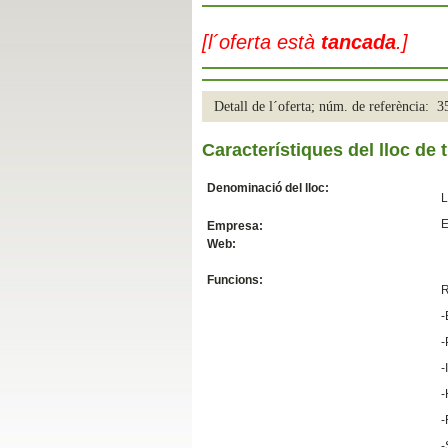
Slide04
[l´oferta està
tancada
.]
Detall de l´oferta; núm. de referència: 
Característiques del lloc de t
Denominació del lloc:
L
E
Empresa:
Web:
Slide01
Funcions:
R
-
-
-
-
-
-