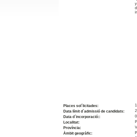
y
Slide24
d
i
Slide32
1
Places sol´licitades:
2
Data límit d´admissió de candidats:
0
Data d´incorporació::
P
Localitat:
V
Província:
P
Àmbit geogràfic: