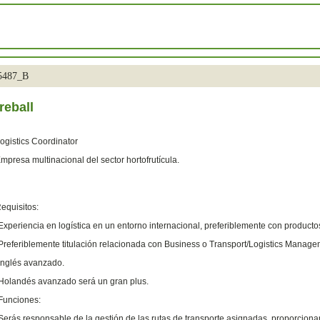
35487_B
reball
ogistics Coordinator
mpresa multinacional del sector hortofrutícula.
equisitos:
Experiencia en logística en un entorno internacional, preferiblemente con product
Preferiblemente titulación relacionada con Business o Transport/Logistics Manag
Inglés avanzado.
Holandés avanzado será un gran plus.
Funciones:
Serás responsable de la gestión de las rutas de transporte asignadas, proporciona