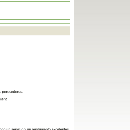
os perecederos.
ement
ndo un servicio y un rendimiento excelentes