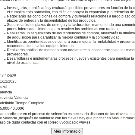
Investigarás, identificarás y evaluarás posibles proveedores en función de la c
el cumplimiento normativo, con el fin de apoyar la expansión y la retención de 
Negociarás las condiciones de compra y cultivarás relaciones a largo plazo c
plazos de entrega y la disponibilidad de los productos.
Supervisarás los plazos de entrega y la facturación, manteniendo una comunic
partes interesadas internas para resolver los problemas con rapidez.
Realizarás un seguimiento de las tendencias de compra, analizarás la dinámi
de adquisición para garantizar la mejora continua y la competitividad.
Identificarás oportunidades de compra para mejorar la rentabilidad y presenta
recomendaciones a los equipos internos.
Realizarás análisis de mercado para adelantarte a las tendencias de las mater
proveedores.
Desarrollarás e implementarás procesos nuevos y existentes para impulsar la 
nivel de excelencia.
1/11/2025
1/12/2025
uzol
alencia
rovincia Valencia
ndefinido Tiempo Completo
5.000-40.000€
ara participar en el proceso de selección es necesario disponer de las claves de a
e València ,después de validarse con las claves hay que pinchar en Más informació
aso de duda contactar con el correo uvocupacio@uv.es