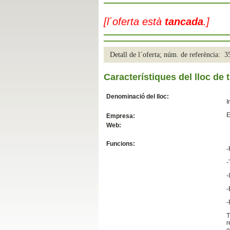
Slide04
[l´oferta està
tancada
.]
Detall de l´oferta; núm. de referència: 
Característiques del lloc de t
Denominació del lloc:
I
E
Empresa:
Web:
Slide01
Funcions:
-
-
-
-
-
T
r
e