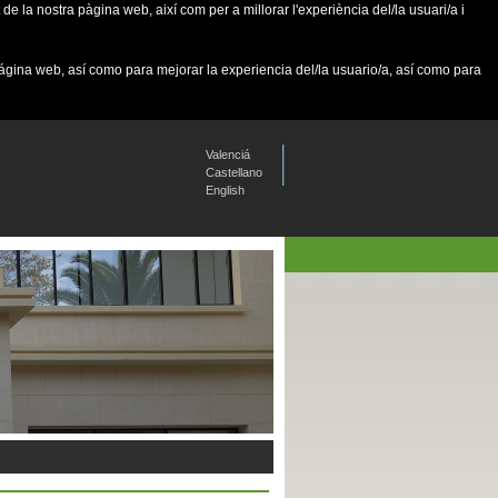
de la nostra pàgina web, així com per a millorar l'experiència del/la usuari/a i
página web, así como para mejorar la experiencia del/la usuario/a, así como para
Valenciá
Castellano
English