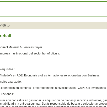
35486_B
reball
ndirect Material & Services Buyer
mpresa multinacional del sector hortofrutícula.
Requisitos :
Titulado/a en ADE, Economía u otras formaciones relacionadas con Business.
Inglés avanzado.
Experiencia en compras , preferentemente a nivel industrial, CAPEX o inversiones.
Funciones:
u misión consistirá en gestionar la adquisición de bienes y servicios indirectos, g
entabilidad y la entrega puntual. Serás responsable de buscar y seleccionar prove
valuar el rendimiento de los proveedores e identificar oportunidades para mejorar