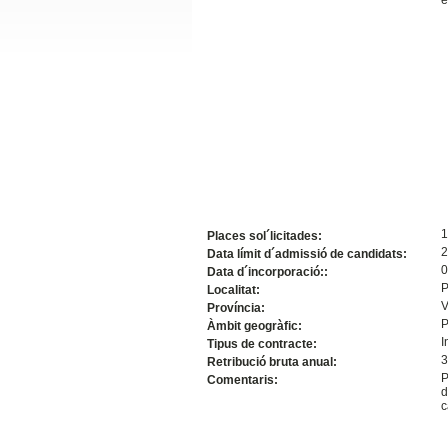
Slide24
1
Places sol´licitades:
Slide32
2
Data límit d´admissió de candidats:
0
Data d´incorporació::
P
Localitat:
V
Província:
P
Àmbit geogràfic:
I
Tipus de contracte:
3
Retribució bruta anual:
P
Comentaris:
d
c