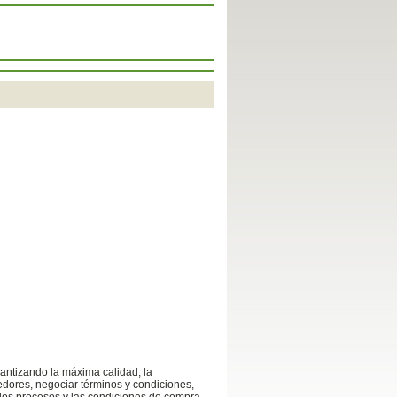
arantizando la máxima calidad, la
edores, negociar términos y condiciones,
 los procesos y las condiciones de compra.