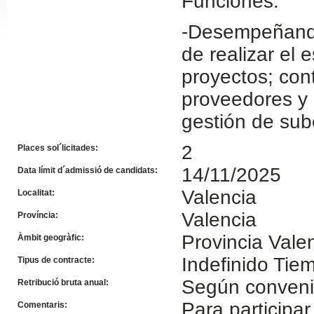
Funciones:
Slide24
-Desempeñando 
de realizar el 
proyectos; cont
proveedores y r
gestión de subc
2
Places sol´licitades:
14/11/2025
Data límit d´admissió de candidats:
Slide32
Valencia
Localitat:
Valencia
Província:
Provincia Vale
Àmbit geogràfic:
Indefinido Ti
Tipus de contracte:
Según conven
Retribució bruta anual:
Para participar
Comentaris: