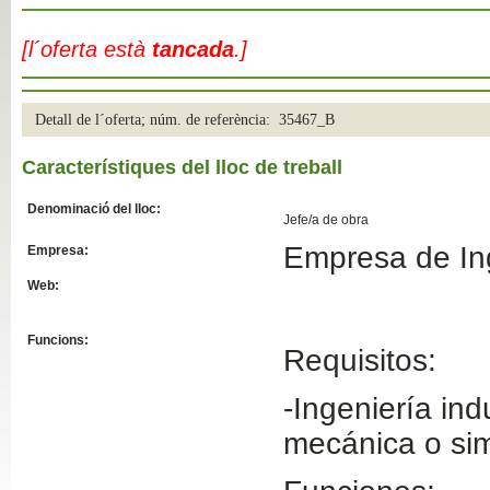
Slide04
[l´oferta està
tancada
.]
Detall de l´oferta; núm. de referència: 35467_B
Característiques del lloc de treball
Denominació del lloc:
Jefe/a de obra
Empresa de In
Empresa:
Slide01
Web:
Funcions:
Requisitos:
-Ingeniería indu
mecánica o simi