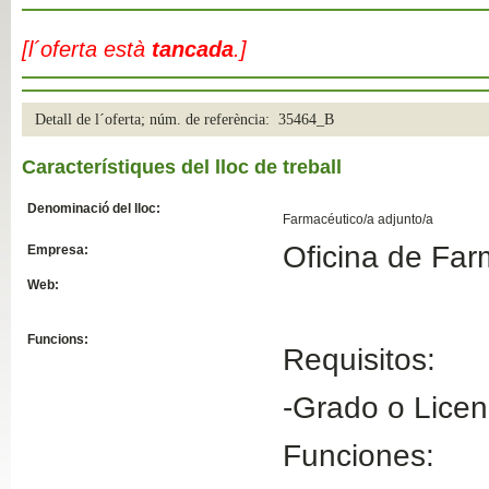
Slide04
[l´oferta està
tancada
.]
Detall de l´oferta; núm. de referència: 35464_B
Característiques del lloc de treball
Denominació del lloc:
Farmacéutico/a adjunto/a
Oficina de Far
Empresa:
Slide01
Web:
Funcions:
Requisitos:
-Grado o Licen
Funciones: