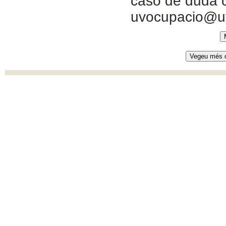
caso de duda c
uvocupacio@u