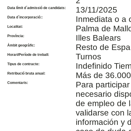
2
13/11/2025
Data límit d´admissió de candidats:
Inmediata o a 
Data d´incorporació::
Palma de Mall
Localitat:
Illes Balears
Província:
Resto de Esp
Àmbit geogràfic:
Turnos
Horari/Període de treball:
Indefinido Ti
Tipus de contracte:
Más de 36.000
Retribució bruta anual:
Para participar
Comentaris:
necesario disp
de empleo de l
validarse con 
información y d