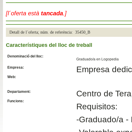
Slide04
[l´oferta està
tancada
.]
Detall de l´oferta; núm. de referència: 35450_B
Característiques del lloc de treball
Denominació del lloc:
Graduado/a en Logopedia
Empresa dedica
Empresa:
Slide01
Web:
Centro de Terap
Departament:
Funcions:
Requisitos:
-Graduado/a -