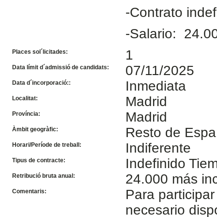
-Contrato inde
-Salario: 24.0
1
Places sol´licitades:
07/11/2025
Data límit d´admissió de candidats:
Inmediata
Data d´incorporació::
Madrid
Localitat:
Madrid
Província:
Resto de Esp
Àmbit geogràfic:
Indiferente
Horari/Període de treball:
Indefinido Ti
Tipus de contracte:
24.000 más inc
Retribució bruta anual:
Para participar
Comentaris:
necesario disp