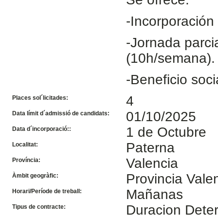
-Incorporación 
-Jornada parci
(10h/semana).
-Beneficio soci
4
Places sol´licitades:
01/10/2025
Data límit d´admissió de candidats:
1 de Octubre
Data d´incorporació::
Paterna
Localitat:
Valencia
Província:
Provincia Vale
Àmbit geogràfic:
Mañanas
Horari/Període de treball:
Duracion Dete
Tipus de contracte: