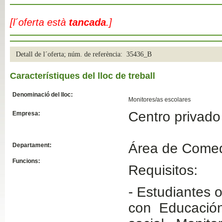
Slide04
[l´oferta està
tancada
.]
Detall de l´oferta; núm. de referència: 35436_B
Característiques del lloc de treball
Denominació del lloc:
Monitores/as escolares
Centro privado
Empresa:
Slide01
Área de Comed
Departament:
Funcions:
Requisitos:
- Estudiantes 
con Educación: