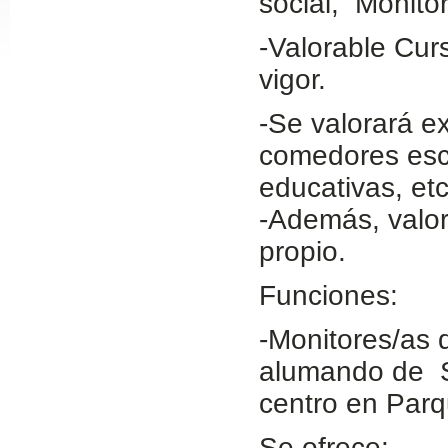
social, Monitor
Slide24
-Valorable Cur
vigor.
-Se valorará e
comedores esc
educativas, etc
-Además, valor
propio.
Slide32
Funciones:
-Monitores/as 
alumando de Se
centro en Parq
Se ofrece: