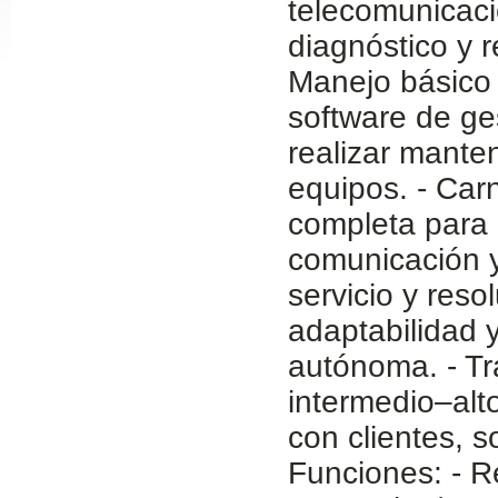
telecomunicaci
Slide24
diagnóstico y r
Manejo básico 
software de ge
realizar manten
equipos. - Carn
completa para
comunicación y 
Slide32
servicio y reso
adaptabilidad 
autónoma. - Tra
intermedio–alt
con clientes, 
Funciones: - R