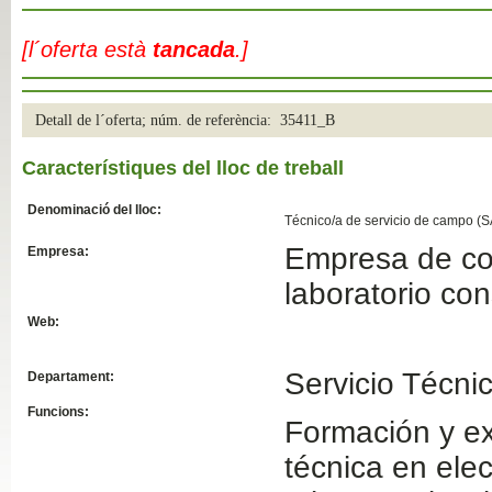
Slide04
[l´oferta està
tancada
.]
Detall de l´oferta; núm. de referència: 35411_B
Característiques del lloc de treball
Denominació del lloc:
Técnico/a de servicio de campo (S
Empresa de com
Empresa:
Slide01
laboratorio con
Web:
Servicio Técni
Departament:
Funcions:
Formación y ex
técnica en ele