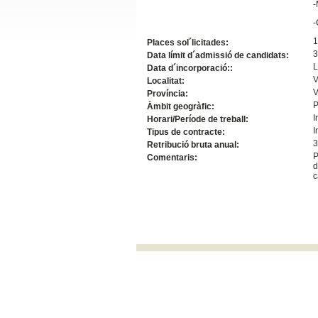
-
Slide24
-
1
Places sol´licitades:
3
Data límit d´admissió de candidats:
L
Data d´incorporació::
V
Localitat:
V
Província:
P
Àmbit geogràfic:
I
Horari/Període de treball:
I
Tipus de contracte:
3
Retribució bruta anual:
P
Comentaris:
d
Slide32
c