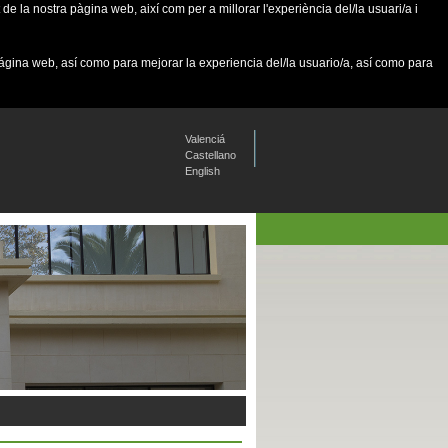
de la nostra pàgina web, així com per a millorar l'experiència del/la usuari/a i
página web, así como para mejorar la experiencia del/la usuario/a, así como para
Valenciá
Castellano
English