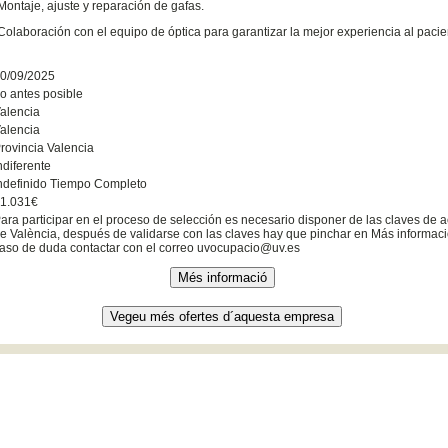
Montaje, ajuste y reparación de gafas.
Colaboración con el equipo de óptica para garantizar la mejor experiencia al pacie
0/09/2025
o antes posible
alencia
alencia
rovincia Valencia
ndiferente
ndefinido Tiempo Completo
1.031€
ara participar en el proceso de selección es necesario disponer de las claves de a
e València, después de validarse con las claves hay que pinchar en Más informació
aso de duda contactar con el correo uvocupacio@uv.es