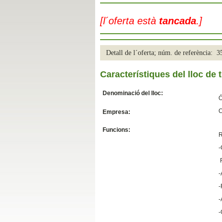
Slide04
[l´oferta està
tancada
.]
Detall de l´oferta; núm. de referència: 
Característiques del lloc de t
Denominació del lloc:
Ó
C
Empresa:
Slide01
Funcions:
R
-
F
-
-
-
-