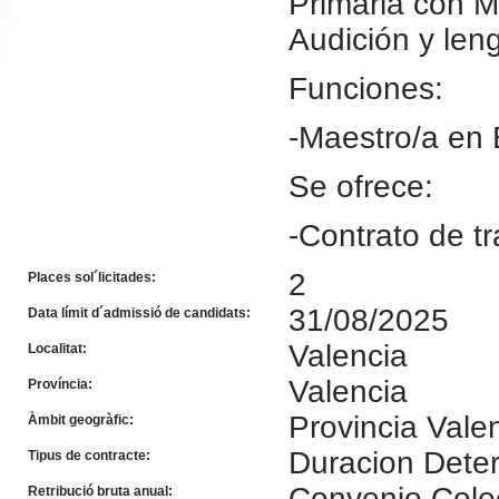
Primaria con 
Slide24
Audición y len
Funciones:
-Maestro/a en 
Se ofrece:
-Contrato de tr
Slide32
2
Places sol´licitades:
31/08/2025
Data límit d´admissió de candidats:
Valencia
Localitat:
Valencia
Província:
Provincia Vale
Àmbit geogràfic:
Duracion Dete
Tipus de contracte:
Convenio Cole
Retribució bruta anual: