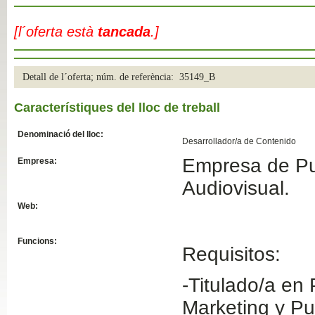
Slide04
[l´oferta està
tancada
.]
Detall de l´oferta; núm. de referència: 35149_B
Característiques del lloc de treball
Denominació del lloc:
Desarrollador/a de Contenido
Empresa de Pu
Empresa:
Slide01
Audiovisual.
Web:
Funcions:
Requisitos:
-Titulado/a en
Marketing y Pu