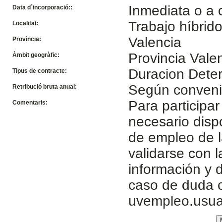
Inmediata o a 
Data d´incorporació::
Trabajo híbrid
Localitat:
Valencia
Província:
Provincia Vale
Àmbit geogràfic:
Duracion Dete
Tipus de contracte:
Según conven
Retribució bruta anual:
Para participar
Comentaris:
necesario disp
de empleo de l
validarse con 
información y d
caso de duda c
uvempleo.usua