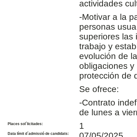
actividades cul
-Motivar a la p
personas usuar
superiores las 
trabajo y estab
evolución de l
obligaciones y
protección de d
Se ofrece:
-Contrato indef
de lunes a vie
1
Places sol´licitades:
07/05/2025
Data límit d´admissió de candidats: