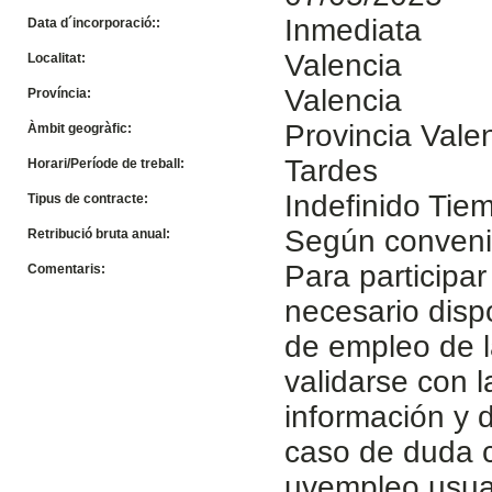
Inmediata
Data d´incorporació::
Valencia
Localitat:
Valencia
Província:
Provincia Vale
Àmbit geogràfic:
Tardes
Horari/Període de treball:
Indefinido Tie
Tipus de contracte:
Según conven
Retribució bruta anual:
Para participar
Comentaris:
necesario disp
de empleo de l
validarse con 
información y d
caso de duda c
uvempleo.usua