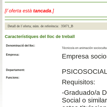
Slide04
[l´oferta està
tancada
.]
Detall de l´oferta; núm. de referència: 35071_B
Característiques del lloc de treball
Denominació del lloc:
Técnico/a en animación sociocultu
Empresa socios
Empresa:
Slide01
PSICOSOCIA
Departament:
Funcions:
Requisitos:
-Graduado/a Di
Social o simila