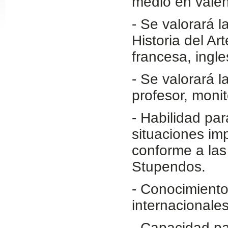
medio en valen
Slide24
- Se valorará 
Historia del Ar
francesa, ingle
- Se valorará l
profesor, moni
- Habilidad par
Slide32
situaciones imp
conforme a las
Stupendos.
- Conocimiento 
internacionales
- Capacidad par