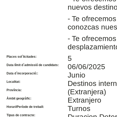
nuevos destino
- Te ofrecemos
conozcas nuest
- Te ofrecemos
desplazamiento
5
Places sol´licitades:
06/06/2025
Data límit d´admissió de candidats:
Junio
Data d´incorporació::
Destinos inter
Localitat:
(Extranjera)
Província:
Extranjero
Àmbit geogràfic:
Turnos
Horari/Període de treball:
Duracion Dete
Tipus de contracte: