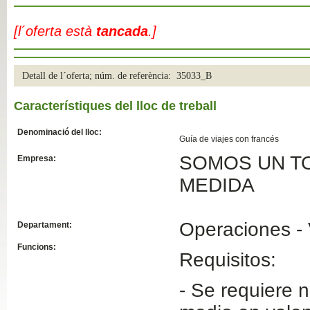
Slide04
[l´oferta està
tancada
.]
Detall de l´oferta; núm. de referència: 35033_B
Característiques del lloc de treball
Denominació del lloc:
Guía de viajes con francés
SOMOS UN TO
Empresa:
Slide01
MEDIDA
Operaciones - 
Departament:
Funcions:
Requisitos:
- Se requiere ni