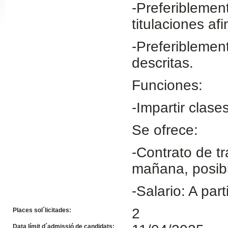
-Preferiblement
Slide24
titulaciones af
-Preferiblemen
descritas.
Funciones:
-Impartir clase
Slide32
Se ofrece:
-Contrato de tr
mañana, posibi
-Salario: A part
2
Places sol´licitades:
Data límit d´admissió de candidats: