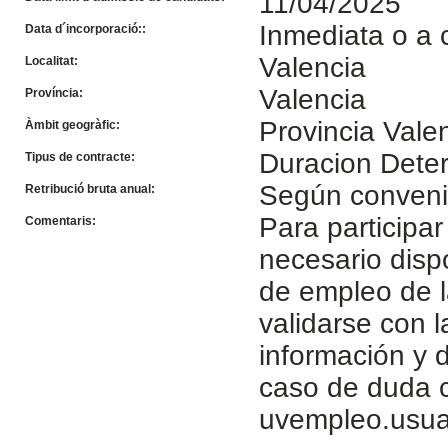
11/04/2025
Inmediata o a 
Data d´incorporació::
Valencia
Localitat:
Valencia
Província:
Provincia Vale
Àmbit geogràfic:
Duracion Dete
Tipus de contracte:
Según conven
Retribució bruta anual:
Para participar
Comentaris:
necesario disp
de empleo de l
validarse con 
información y d
caso de duda c
uvempleo.usua