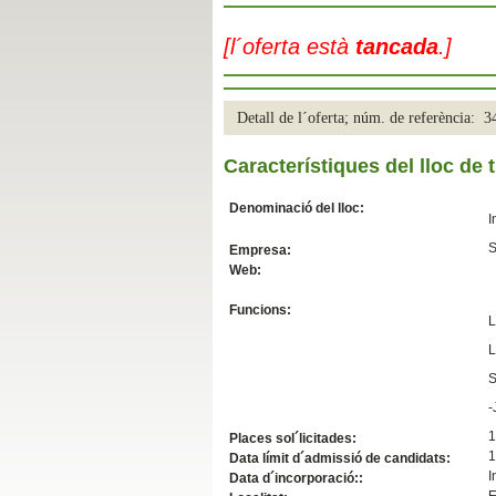
Slide04
[l´oferta està
tancada
.]
Detall de l´oferta; núm. de referència: 
Característiques del lloc de t
Denominació del lloc:
I
S
Empresa:
Web:
Slide01
Funcions:
L
L
S
-
1
Places sol´licitades:
1
Data límit d´admissió de candidats:
I
Data d´incorporació::
E