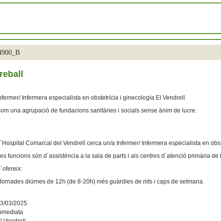
34900_B
reball
nfermer/ Infermera especialista en obstetrícia i ginecologia
El Vendrell
om una agrupació de fundacions sanitàries i socials sense ànim de lucre.
´Hospital Comarcal del Vendrell cerca un/a Infermer/ Infermera especialista en obste
es funcions són d´assistència a la sala de parts i als centres d´atenció primària de
´ofereix:
Jornades diürnes de 12h (de 8-20h) més guàrdies de nits i caps de setmana.
3/03/2025
nmediata
l Vendrell