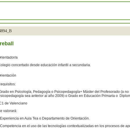
34894_B
reball
rientador/a
olegio concertado desde educación infantil a secundaria.
rientación
equisitos:
Grado en Psicología, Pedagogía o Psicopedagogía+ Máster del Profesorado (a no s
sicopedagogía sea anterior al año 2009) o Grado en Educación Primaria o Diplom
C1 de Valenciano
e valorará:
 Experiencia en Aula Tea o Departamento de Orientación.
 Competencia en el uso de las tecnologías contextualizadas en los procesos de ap