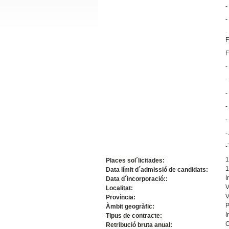
-
Slide24
-
-
F
F
-
-
-
-
-
Slide32
-
-
1
Places sol´licitades:
1
Data límit d´admissió de candidats:
I
Data d´incorporació::
V
Localitat:
V
Província:
P
Àmbit geogràfic:
I
Tipus de contracte:
C
Retribució bruta anual: