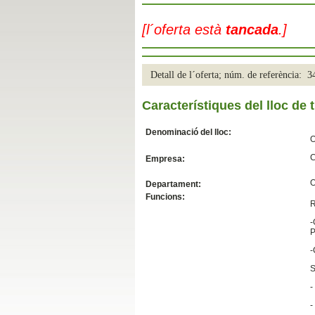
Slide04
[l´oferta està
tancada
.]
Detall de l´oferta; núm. de referència: 
Característiques del lloc de t
Denominació del lloc:
O
C
Empresa:
Slide01
O
Departament:
Funcions:
R
-
P
-
S
-
-