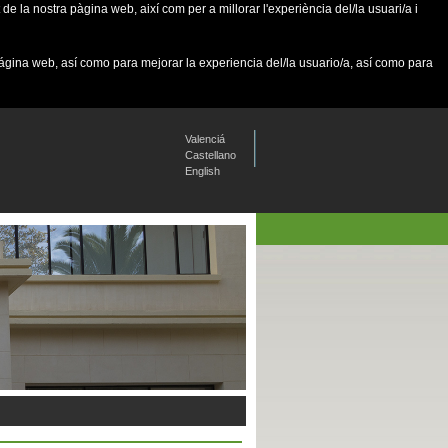
de la nostra pàgina web, així com per a millorar l'experiència del/la usuari/a i
página web, así como para mejorar la experiencia del/la usuario/a, así como para
Valenciá
Castellano
English