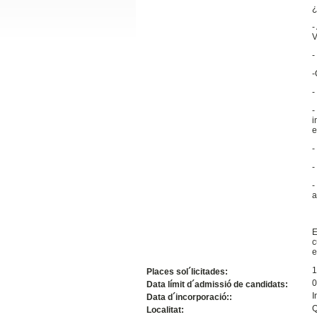
¿
Slide24
-
V
-
-
-
-
i
e
-
-
Slide32
-
a
E
c
e
1
Places sol´licitades:
0
Data límit d´admissió de candidats:
I
Data d´incorporació::
Q
Localitat: