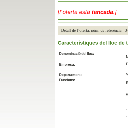
Slide04
[l´oferta està
tancada
.]
Detall de l´oferta; núm. de referència: 
Característiques del lloc de t
Denominació del lloc:
M
E
Empresa:
Slide01
V
Departament:
Funcions:
R
-
e
-
-
-
-