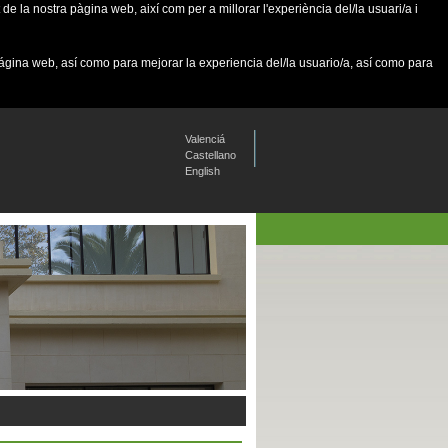
de la nostra pàgina web, així com per a millorar l'experiència del/la usuari/a i
página web, así como para mejorar la experiencia del/la usuario/a, así como para
Valenciá
Castellano
English