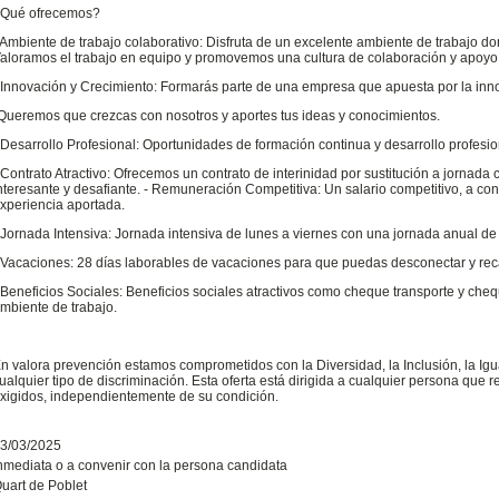
Qué ofrecemos?
 Ambiente de trabajo colaborativo: Disfruta de un excelente ambiente de trabajo do
aloramos el trabajo en equipo y promovemos una cultura de colaboración y apoyo
 Innovación y Crecimiento: Formarás parte de una empresa que apuesta por la inno
Queremos que crezcas con nosotros y aportes tus ideas y conocimientos.
 Desarrollo Profesional: Oportunidades de formación continua y desarrollo profesi
 Contrato Atractivo: Ofrecemos un contrato de interinidad por sustitución a jornada
nteresante y desafiante. - Remuneración Competitiva: Un salario competitivo, a c
xperiencia aportada.
 Jornada Intensiva: Jornada intensiva de lunes a viernes con una jornada anual de
 Vacaciones: 28 días laborables de vacaciones para que puedas desconectar y rec
 Beneficios Sociales: Beneficios sociales atractivos como cheque transporte y cheq
mbiente de trabajo.
n valora prevención estamos comprometidos con la Diversidad, la Inclusión, la Ig
ualquier tipo de discriminación. Esta oferta está dirigida a cualquier persona que 
xigidos, independientemente de su condición.
3/03/2025
nmediata o a convenir con la persona candidata
uart de Poblet