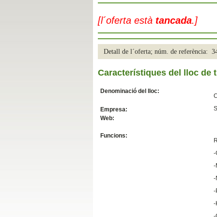
Slide04
[l´oferta està
tancada
.]
Detall de l´oferta; núm. de referència: 
Característiques del lloc de t
Denominació del lloc:
C
S
Empresa:
Web:
Slide01
Funcions:
R
-
-
-
-
-
-