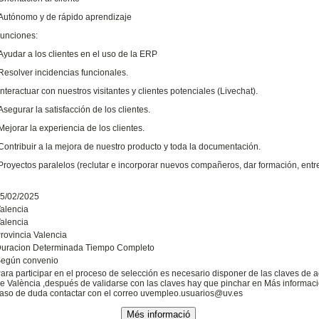
Autónomo y de rápido aprendizaje
unciones:
Ayudar a los clientes en el uso de la ERP
Resolver incidencias funcionales.
Interactuar con nuestros visitantes y clientes potenciales (Livechat).
Asegurar la satisfacción de los clientes.
Mejorar la experiencia de los clientes.
Contribuir a la mejora de nuestro producto y toda la documentación.
Proyectos paralelos (reclutar e incorporar nuevos compañeros, dar formación, entre
5/02/2025
alencia
alencia
rovincia Valencia
uracion Determinada Tiempo Completo
egún convenio
ara participar en el proceso de selección es necesario disponer de las claves de a
e València ,después de validarse con las claves hay que pinchar en Más informació
aso de duda contactar con el correo uvempleo.usuarios@uv.es