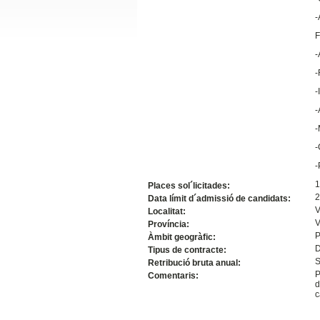
Slide24
-
F
-
-
-
-
-
-
-
Slide32
1
Places sol´licitades:
2
Data límit d´admissió de candidats:
V
Localitat:
V
Província:
P
Àmbit geogràfic:
D
Tipus de contracte:
S
Retribució bruta anual:
P
Comentaris:
d
c