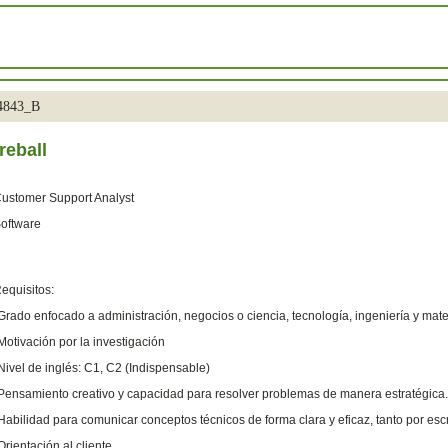
34843_B
reball
ustomer Support Analyst
oftware
equisitos:
Grado enfocado a administración, negocios o ciencia, tecnología, ingeniería y mat
Motivación por la investigación
Nivel de inglés: C1, C2 (Indispensable)
Pensamiento creativo y capacidad para resolver problemas de manera estratégica.
Habilidad para comunicar conceptos técnicos de forma clara y eficaz, tanto por es
Orientación al cliente