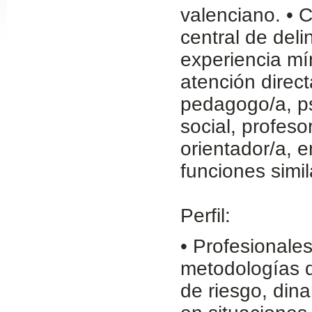
valenciano. • C
Slide24
central de del
experiencia mí
atención direc
pedagogo/a, ps
social, profeso
orientador/a, 
funciones simi
Slide32
Perfil:
• Profesionale
metodologías d
de riesgo, din