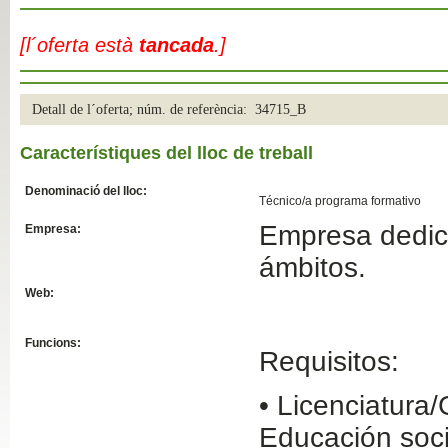
Slide04
[l´oferta està
tancada
.]
Detall de l´oferta; núm. de referència: 34715_B
Característiques del lloc de treball
Denominació del lloc:
Técnico/a programa formativo
Empresa dedica
Empresa:
Slide01
ámbitos.
Web:
Funcions:
Requisitos:
• Licenciatura
Educación soci