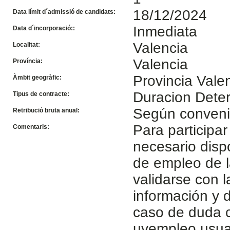
18/12/2024
Data límit d´admissió de candidats:
Inmediata
Data d´incorporació::
Valencia
Localitat:
Valencia
Província:
Provincia Vale
Àmbit geogràfic:
Duracion Dete
Tipus de contracte:
Según conven
Retribució bruta anual:
Para participar
Comentaris:
necesario disp
de empleo de l
validarse con 
información y d
caso de duda c
uvempleo.usua