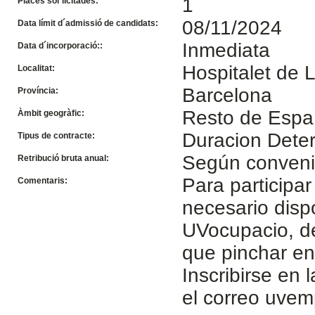
1
Places sol´licitades:
08/11/2024
Data límit d´admissió de candidats:
Inmediata
Data d´incorporació::
Hospitalet de Llo
Localitat:
Barcelona
Província:
Resto de Esp
Àmbit geogràfic:
Duracion Dete
Tipus de contracte:
Según conven
Retribució bruta anual:
Para participar
Comentaris:
necesario disp
UVocupacio, de
que pinchar e
Inscribirse en 
el correo uve