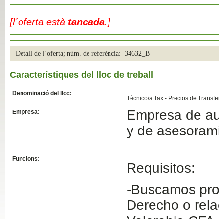
Slide04
[l´oferta està
tancada
.]
Detall de l´oferta; núm. de referència: 34632_B
Característiques del lloc de treball
Denominació del lloc:
Técnico/a Tax - Precios de Transfe
Empresa de aud
Empresa:
Slide01
y de asesorami
Funcions:
Requisitos:
-Buscamos pro
Derecho o rela