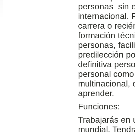
personas sin e
Slide24
internacional. 
carrera o reci
formación técn
personas, faci
predilección p
definitiva per
personal como
Slide32
multinacional,
aprender.
Funciones:
Trabajarás en 
mundial. Tendrá