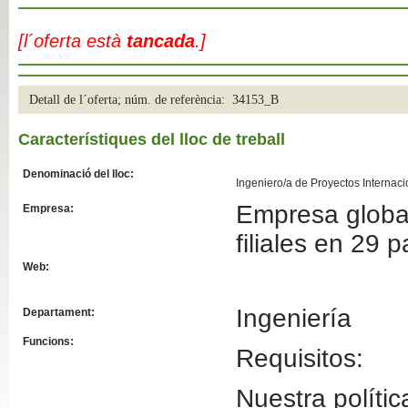
Slide04
[l´oferta està
tancada
.]
Detall de l´oferta; núm. de referència: 34153_B
Característiques del lloc de treball
Denominació del lloc:
Ingeniero/a de Proyectos Internac
Empresa global
Empresa:
Slide01
filiales en 29 
Web:
Ingeniería
Departament:
Funcions:
Requisitos:
Nuestra polític