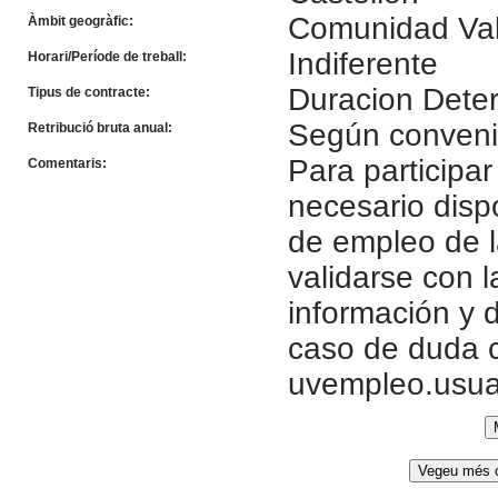
Comunidad Va
Àmbit geogràfic:
Indiferente
Horari/Període de treball:
Duracion Dete
Tipus de contracte:
Según conven
Retribució bruta anual:
Para participar
Comentaris:
necesario disp
de empleo de l
validarse con 
información y d
caso de duda c
uvempleo.usua