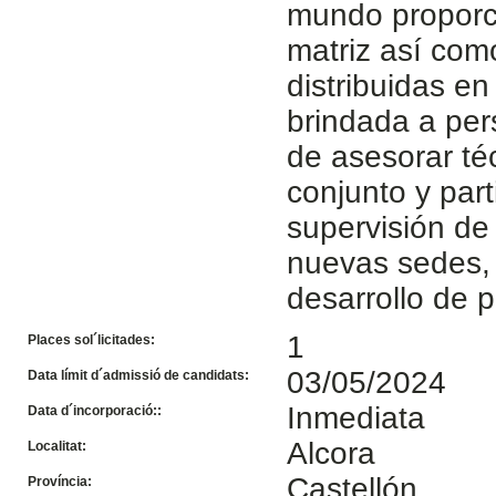
mundo proporc
matriz así como
distribuidas e
brindada a pe
de asesorar té
conjunto y part
supervisión de
nuevas sedes, 
desarrollo de p
1
Places sol´licitades:
03/05/2024
Data límit d´admissió de candidats:
Inmediata
Data d´incorporació::
Alcora
Localitat:
Castellón
Província: