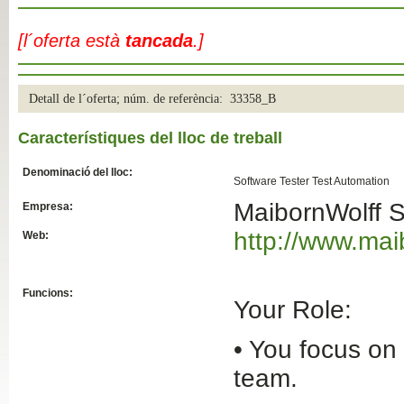
Slide04
[l´oferta està
tancada
.]
Detall de l´oferta; núm. de referència: 33358_B
Característiques del lloc de treball
Denominació del lloc:
Software Tester Test Automation
MaibornWolff 
Empresa:
Slide01
http://www.mai
Web:
Funcions:
Your Role:
• You focus on 
team.