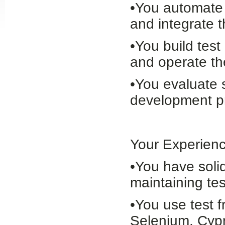
•You automate 
Slide24
and integrate t
•You build test
and operate t
•You evaluate 
development pr
Slide32
Your Experienc
•You have soli
maintaining tes
•You use test 
Selenium, Cyp