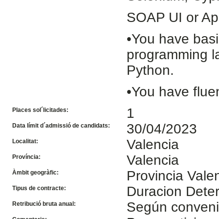
SOAP UI or App
•You have basi
programming la
Python.
•You have fluen
1
Places sol´licitades:
30/04/2023
Data límit d´admissió de candidats:
Valencia
Localitat:
Valencia
Província:
Provincia Vale
Àmbit geogràfic:
Duracion Dete
Tipus de contracte:
Según conven
Retribució bruta anual: