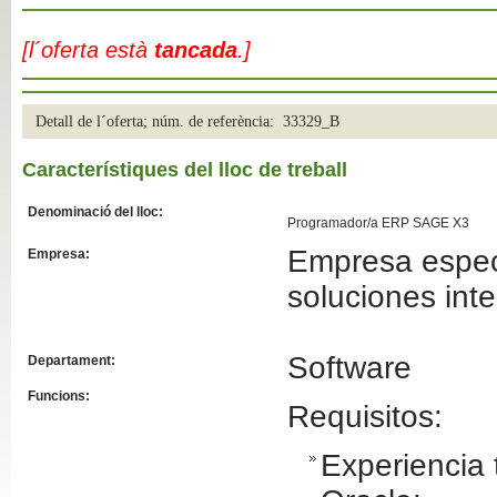
Slide04
[l´oferta està
tancada
.]
Detall de l´oferta; núm. de referència: 33329_B
Característiques del lloc de treball
Denominació del lloc:
Programador/a ERP SAGE X3
Empresa especi
Empresa:
Slide01
soluciones int
Software
Departament:
Funcions:
Requisitos:
Experiencia