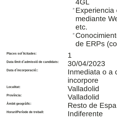
4GL
Experiencia 
mediante Web
etc.
Conocimient
de ERPs (co
1
Places sol´licitades:
30/04/2023
Data límit d´admissió de candidats:
Inmediata o a 
Data d´incorporació::
incorpore
Valladolid
Localitat:
Valladolid
Província:
Resto de Esp
Àmbit geogràfic:
Indiferente
Horari/Període de treball: