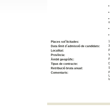
Slide24
•
•
•
o
•
•
1
Places sol´licitades:
3
Data límit d´admissió de candidats:
P
Localitat:
V
Província:
P
Àmbit geogràfic:
Slide32
D
Tipus de contracte:
S
Retribució bruta anual:
P
Comentaris:
U
l