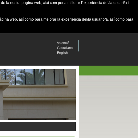
de la nostra pàgina web, així com per a millorar l'experiència del/la usuari/a i
página web, así como para mejorar la experiencia del/la usuario/a, así como para
Valenciá
Castellano
English