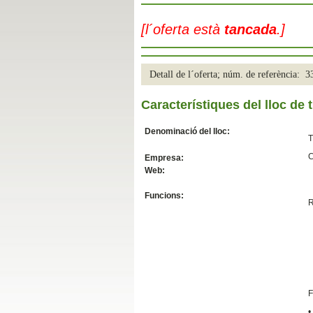
Slide04
[l´oferta està
tancada
.]
Detall de l´oferta; núm. de referència: 
Característiques del lloc de t
Denominació del lloc:
T
C
Empresa:
Web:
Slide01
Funcions:
R
F
•