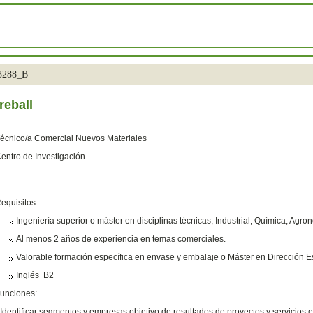
33288_B
reball
écnico/a Comercial Nuevos Materiales
entro de Investigación
equisitos:
Ingeniería superior o máster en disciplinas técnicas; Industrial, Química, Agro
Al menos 2 años de experiencia en temas comerciales.
Valorable formación específica en envase y embalaje o Máster en Dirección Es
Inglés B2
unciones:
 Identificar segmentos y empresas objetivo de resultados de proyectos y servicios 