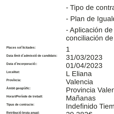
- Tipo de contr
- Plan de Igua
- Aplicación de
conciliación de
1
Places sol´licitades:
31/03/2023
Data límit d´admissió de candidats:
01/04/2023
Data d´incorporació::
L Eliana
Localitat:
Valencia
Província:
Provincia Vale
Àmbit geogràfic:
Mañanas
Horari/Període de treball:
Indefinido Ti
Tipus de contracte:
Retribució bruta anual: