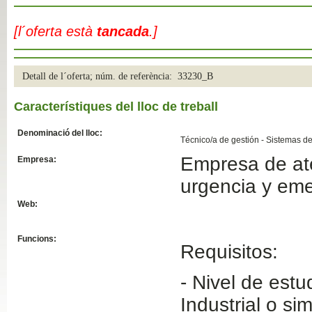
Slide04
[l´oferta està
tancada
.]
Detall de l´oferta; núm. de referència: 33230_B
Característiques del lloc de treball
Denominació del lloc:
Técnico/a de gestión - Sistemas de
Empresa de ate
Empresa:
Slide01
urgencia y em
Web:
Funcions:
Requisitos:
- Nivel de est
Industrial o simi