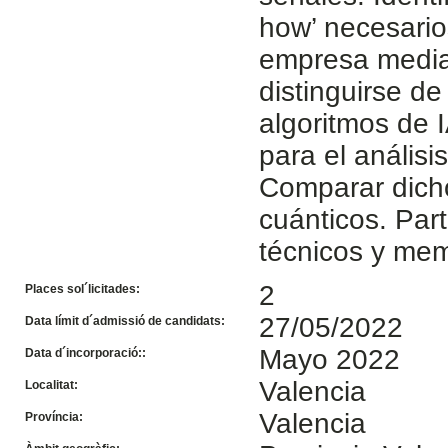
how’ necesario
empresa median
distinguirse de
algoritmos de 
para el anális
Comparar dich
cuánticos. Part
técnicos y mem
2
Places sol´licitades:
27/05/2022
Data límit d´admissió de candidats:
Mayo 2022
Data d´incorporació::
Valencia
Localitat:
Valencia
Província: