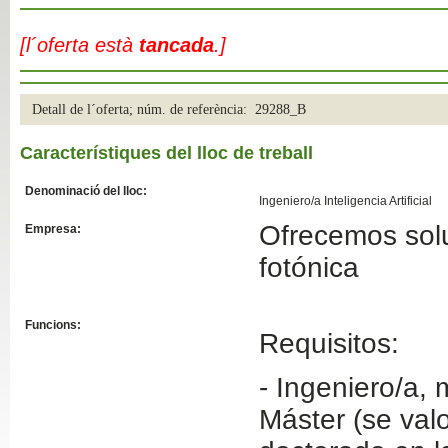
Slide04
[l´oferta està
tancada
.]
Detall de l´oferta; núm. de referència: 29288_B
Característiques del lloc de treball
Denominació del lloc:
Ingeniero/a Inteligencia Artificial
Ofrecemos sol
Empresa:
Slide01
fotónica
Funcions:
Requisitos:
- Ingeniero/a, 
Máster (se val