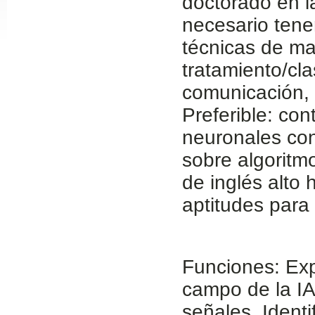
doctorado en la
Slide24
necesario tener
técnicas de ma
tratamiento/cl
comunicación, e
Preferible: con
neuronales con
sobre algoritm
Slide32
de inglés alto
aptitudes para
Funciones: Expl
campo de la IA 
señales. Identi