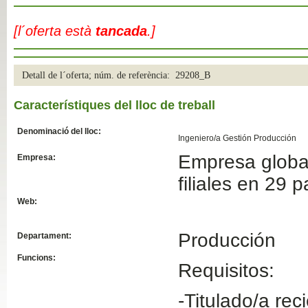
Slide04
[l´oferta està
tancada
.]
Detall de l´oferta; núm. de referència: 29208_B
Característiques del lloc de treball
Denominació del lloc:
Ingeniero/a Gestión Producción
Empresa global
Empresa:
Slide01
filiales en 29 
Web:
Producción
Departament:
Funcions:
Requisitos:
-Titulado/a rec