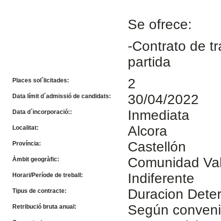
Se ofrece:
-Contrato de t
partida
2
Places sol´licitades:
30/04/2022
Data límit d´admissió de candidats:
Inmediata
Data d´incorporació::
Alcora
Localitat:
Castellón
Província:
Comunidad Va
Àmbit geogràfic:
Indiferente
Horari/Període de treball:
Duracion Dete
Tipus de contracte:
Según conven
Retribució bruta anual: