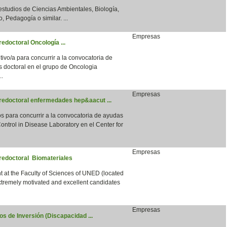
 estudios de Ciencias Ambientales, Biología,
, Pedagogía o similar. ...
Empresas
edoctoral Oncología ...
vo/a para concurrir a la convocatoria de
s doctoral en el grupo de Oncologia
..
Empresas
predoctoral enfermedades hep&aacut ...
para concurrir a la convocatoria de ayudas
ntrol in Disease Laboratory en el Center for
Empresas
predoctoral Biomateriales
 at the Faculty of Sciences of UNED (located
xtremely motivated and excellent candidates
Empresas
s de Inversión (Discapacidad ...