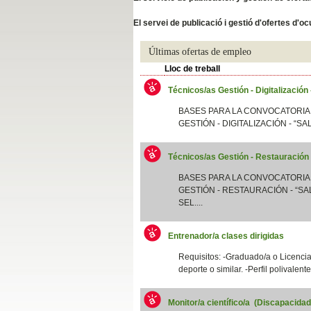
Slide04
El servei de publicació i gestió d'ofertes d'
Últimas ofertas de empleo
Lloc de treball
Técnicos/as Gestión - Digitalización
BASES PARA LA CONVOCATORIA
GESTIÓN - DIGITALIZACIÓN - “SA
Técnicos/as Gestión - Restauración
Slide01
BASES PARA LA CONVOCATORIA
GESTIÓN - RESTAURACIÓN - “SAL
SEL....
Entrenador/a clases dirigidas
Requisitos: -Graduado/a o Licenciad
deporte o similar. -Perfil polivalent
Monitor/a científico/a (Discapacida