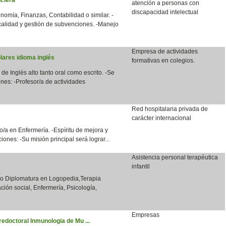
atención a personas con
discapacidad intelectual
nomía, Finanzas, Contabilidad o similar. -
calidad y gestión de subvenciones. -Manejo
Empresa de actividades
lares idioma inglés
formativas en colegios.
 de Inglés alto tanto oral como escrito. -Se
nes: -Profesor/a de actividades
Red hospitalaria privada de
carácter internacional
/a en Enfermería. -Espíritu de mejora y
ones: -Su misión principal será lograr...
Asistencia personal terapéutica
infantil
o o Diplomatura en Logopedia,Terapia
ción social, Enfermería, Psicología,
Empresas
redoctoral Inmunologia de Mu ...