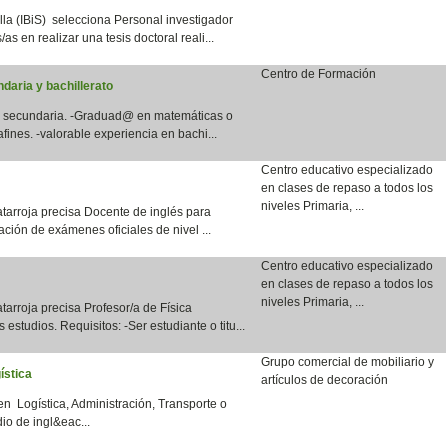
lla (IBiS) selecciona Personal investigador
as en realizar una tesis doctoral reali...
Centro de Formación
daria y bachillerato
en secundaria. -Graduad@ en matemáticas o
fines. -valorable experiencia en bachi...
Centro educativo especializado
en clases de repaso a todos los
niveles Primaria, ...
tarroja precisa Docente de inglés para
ación de exámenes oficiales de nivel ...
Centro educativo especializado
en clases de repaso a todos los
niveles Primaria, ...
arroja precisa Profesor/a de Física
 estudios. Requisitos: -Ser estudiante o titu...
Grupo comercial de mobiliario y
ística
artículos de decoración
en Logística, Administración, Transporte o
io de ingl&eac...