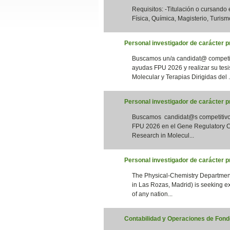
Requisitos: -Titulación o cursando
Slide24
Física, Química, Magisterio, Turismo
Personal investigador de carácter pr
Buscamos un/a candidat@ competiti
ayudas FPU 2026 y realizar su tesi
Molecular y Terapias Dirigidas del .
Personal investigador de carácter 
Buscamos candidat@s competitivos 
Slide32
FPU 2026 en el Gene Regulatory Co
Research in Molecul...
Personal investigador de carácter 
The Physical-Chemistry Department
in Las Rozas, Madrid) is seeking e
of any nation...
Contabilidad y Operaciones de Fondo