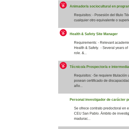
Animador/a sociocultural en program
Requisitos: - Posesión del título T
cualquier otro equivalente o superi
Health & Safety Site Manager
Requirements: - Relevant academic 
Health & Safety. - Several years of
role. &...
Técnico/a Prospector/a e intermedia
Requisitos: -Se requiere titulación
posean certificado de discapacidad
año...
Personal investigador de carácter p
Se ofrece contrato predoctoral en 
CEU San Pablo. Ámbito de investig
madurac...