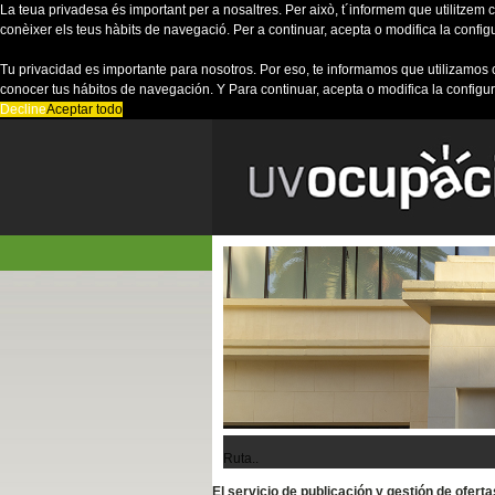
La teua privadesa és important per a nosaltres. Per això, t´informem que utilitzem co
conèixer els teus hàbits de navegació. Per a continuar, acepta o modifica la config
Tu privacidad es importante para nosotros. Por eso, te informamos que utilizamos 
conocer tus hábitos de navegación. Y Para continuar, acepta o modifica la configu
Decline
Aceptar todo
Ruta..
El servicio de publicación y gestión de ofer