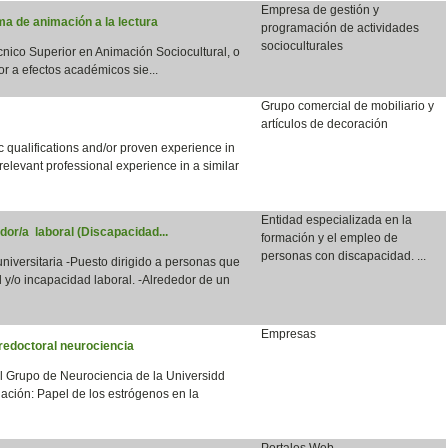
Empresa de gestión y
a de animación a la lectura
programación de actividades
socioculturales
écnico Superior en Animación Sociocultural, o
or a efectos académicos sie...
Grupo comercial de mobiliario y
artículos de decoración
qualifications and/or proven experience in
 relevant professional experience in a similar
Entidad especializada en la
dor/a laboral (Discapacidad...
formación y el empleo de
personas con discapacidad. ...
 universitaria -Puesto dirigido a personas que
 y/o incapacidad laboral. -Alrededor de un
Empresas
redoctoral neurociencia
el Grupo de Neurociencia de la Universidd
ación: Papel de los estrógenos en la
Portales Web