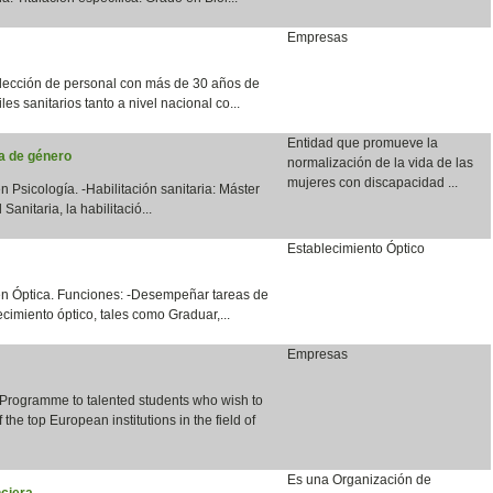
Empresas
lección de personal con más de 30 años de
les sanitarios tanto a nivel nacional co...
Entidad que promueve la
ia de género
normalización de la vida de las
mujeres con discapacidad ...
n Psicología. -Habilitación sanitaria: Máster
anitaria, la habilitació...
Establecimiento Óptico
en Óptica. Funciones: -Desempeñar tareas de
cimiento óptico, tales como Graduar,...
Empresas
 Programme to talented students who wish to
the top European institutions in the field of
Es una Organización de
ciera