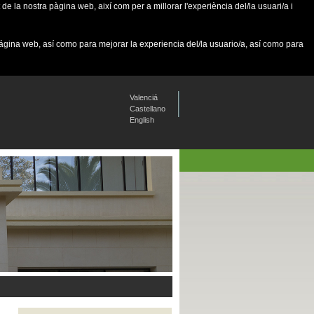
de la nostra pàgina web, així com per a millorar l'experiència del/la usuari/a i
página web, así como para mejorar la experiencia del/la usuario/a, así como para
Valenciá
Castellano
English