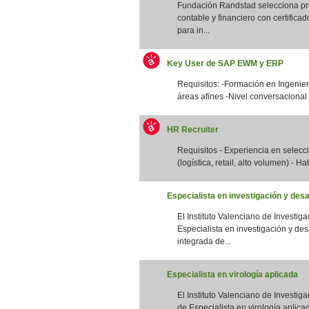
Fundación Randstad selecciona pro
contable y financiero con certifica
para in...
Key User de SAP EWM y ERP
Requisitos: -Formación en Ingenierí
áreas afines -Nivel conversacional 
HR Recruiter
Requisitos - Experiencia en selec
(logística, retail, alto volumen) - Ha
Especialista en investigación y desa
El Instituto Valenciano de Investig
Especialista en investigación y des
integrada de...
Especialista en virología aplicada
El Instituto Valenciano de Investig
de Especialista en virología aplicad