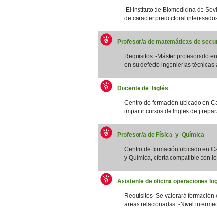
El Instituto de Biomedicina de Sevi
de carácter predoctoral interesados/
Profesor/a de matemáticas de secun
Requisitos: -Máster profesorado 
en su defecto ingenierías técnicas a
Docente de Inglés
Centro de formación ubicado en Ca
impartir cursos de Inglés de prepar
Profesor/a de Física y Química
Centro de formación ubicado en Cat
y Química, oferta compatible con los
Asistente de oficina operaciones log
Requisitos -Se valorará formación 
áreas relacionadas. -Nivel intermed