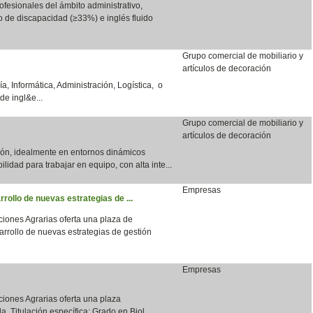
fesionales del ámbito administrativo,
do de discapacidad (≥33%) e inglés fluido
Grupo comercial de mobiliario y
artículos de decoración
a, Informática, Administración, Logística, o
de ingl&e...
Grupo comercial de mobiliario y
artículos de decoración
ción, idealmente en entornos dinámicos
bilidad para trabajar en equipo, con alta inte...
Empresas
rrollo de nuevas estrategias de ...
aciones Agrarias oferta una plaza de
arrollo de nuevas estrategias de gestión
Empresas
aciones Agrarias oferta una plaza
a. Titulación específica: Grado en Biol...