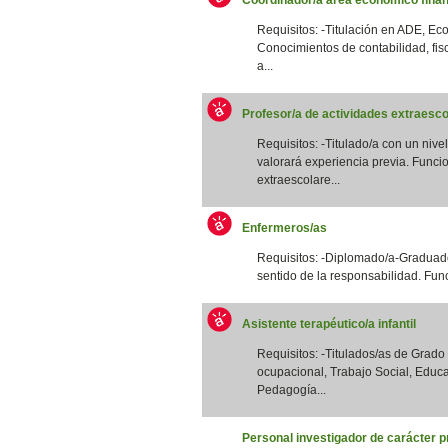
Requisitos: -Titulación en ADE, Eco
Conocimientos de contabilidad, fis
a...
Profesor/a de actividades extraesco
Requisitos: -Titulado/a con un nivel
valorará experiencia previa. Funcio
extraescolare...
Enfermeros/as
Requisitos: -Diplomado/a-Graduado
sentido de la responsabilidad. Funci
Asistente terapéutico/a infantil
Requisitos: -Titulados/as de Grad
ocupacional, Trabajo Social, Educa
Pedagogía...
Personal investigador de carácter p