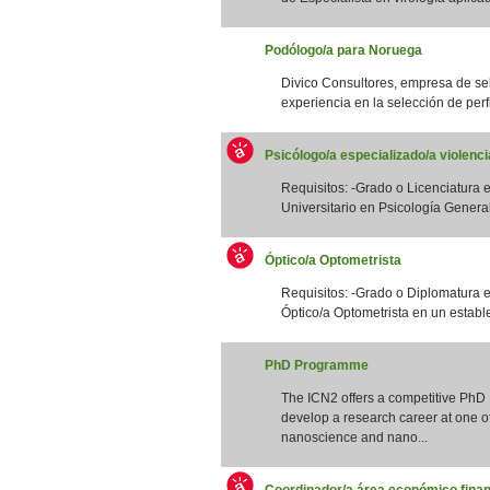
Podólogo/a para Noruega
Divico Consultores, empresa de se
experiencia en la selección de perfi
Psicólogo/a especializado/a violenc
Requisitos: -Grado o Licenciatura e
Universitario en Psicología General S
Óptico/a Optometrista
Requisitos: -Grado o Diplomatura 
Óptico/a Optometrista en un estable
PhD Programme
The ICN2 offers a competitive PhD
develop a research career at one of 
nanoscience and nano...
Coordinador/a área económico finan