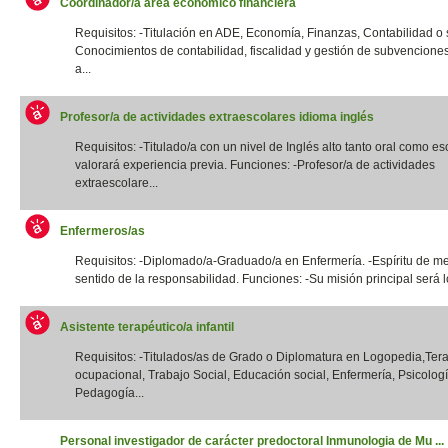
Coordinador/a área económico financiera
Requisitos: -Titulación en ADE, Economía, Finanzas, Contabilidad o si
Conocimientos de contabilidad, fiscalidad y gestión de subvencione
a...
Profesor/a de actividades extraescolares idioma inglés
Requisitos: -Titulado/a con un nivel de Inglés alto tanto oral como esc
valorará experiencia previa. Funciones: -Profesor/a de actividades
extraescolare...
Enfermeros/as
Requisitos: -Diplomado/a-Graduado/a en Enfermería. -Espíritu de me
sentido de la responsabilidad. Funciones: -Su misión principal será lo
Asistente terapéutico/a infantil
Requisitos: -Titulados/as de Grado o Diplomatura en Logopedia,Ter
ocupacional, Trabajo Social, Educación social, Enfermería, Psicologí
Pedagogía...
Personal investigador de carácter predoctoral Inmunologia de Mu ...