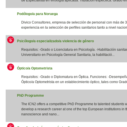
de Especialista en virología aplicada. Titulación específica: Grado en 
Podólogo/a para Noruega
Divico Consultores, empresa de selección de personal con más de 
experiencia en la selección de perfiles sanitarios tanto a nivel naciona
Psicólogo/a especializado/a violencia de género
Requisitos: -Grado o Licenciatura en Psicología. -Habilitación sanita
Universitario en Psicología General Sanitaria, la habilitació...
Óptico/a Optometrista
Requisitos: -Grado o Diplomatura en Óptica. Funciones: -Desempeña
Óptico/a Optometrista en un establecimiento óptico, tales como Gradua
PhD Programme
The ICN2 offers a competitive PhD Programme to talented students 
develop a research career at one of the top European institutions in th
nanoscience and nano...