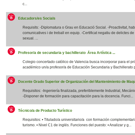
c...
Educadors/es Socials
Requisits: -Diplomatura o Grau en Educació Social. -Proactivitat, habi
comunicatives i de treball en equip. -Certificat negatiu de delictes d
sexual. ...
Profesor/a de secundaria y bachillerato Área Artística ...
Colegio concertado católico de Valencia busca incorporar para el p
académico un/a profesor/a de Educación Secundaria y Bachillerato p
Docente Grado Superior de Organización del Mantenimiento de Maqui
Requisitos: -Ingeniería finalizada, preferiblemente Industrial, Mecánic
-Disponer de formación para capacitación para la docencia. Funci...
Técnico/a de Producto Turístico
Requisitos: • Titulado/a universitario/a con formación complementar
turismo. • Nivel C1 de inglés. Funciones del puesto: • Analizar y g...