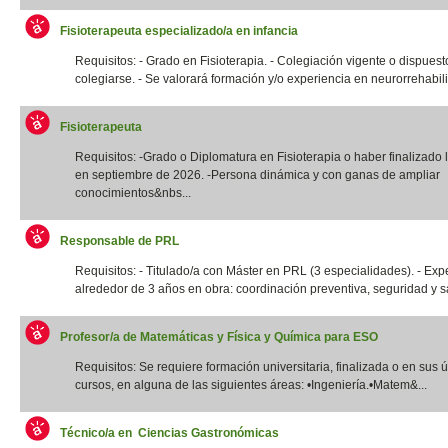
Fisioterapeuta especializado/a en infancia
Requisitos: - Grado en Fisioterapia. - Colegiación vigente o dispuest
colegiarse. - Se valorará formación y/o experiencia en neurorrehabilit
Fisioterapeuta
Requisitos: -Grado o Diplomatura en Fisioterapia o haber finalizado l
en septiembre de 2026. -Persona dinámica y con ganas de ampliar
conocimientos&nbs...
Responsable de PRL
Requisitos: - Titulado/a con Máster en PRL (3 especialidades). - Exp
alrededor de 3 años en obra: coordinación preventiva, seguridad y sal
Profesor/a de Matemáticas y Física y Química para ESO
Requisitos: Se requiere formación universitaria, finalizada o en sus 
cursos, en alguna de las siguientes áreas: •Ingeniería.•Matem&...
Técnico/a en Ciencias Gastronómicas