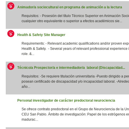
Animador/a sociocultural en programa de animación a la lectura
Requisitos: - Posesión del título Técnico Superior en Animación Socio
cualquier otro equivalente o superior a efectos académicos sie...
Health & Safety Site Manager
Requirements: - Relevant academic qualifications and/or proven exp
Health & Safety. - Several years of relevant professional experience i
role. &...
Técnico/a Prospector/a e intermediador/a laboral (Discapacidad...
Requisitos: -Se requiere titulación universitaria -Puesto dirigido a p
posean certificado de discapacidad y/o incapacidad laboral. -Alrede
año...
Personal investigador de carácter predoctoral neurociencia
Se ofrece contrato predoctoral en el Grupo de Neurociencia de la Un
CEU San Pablo. Ámbito de investigación: Papel de los estrógenos e
madurac...