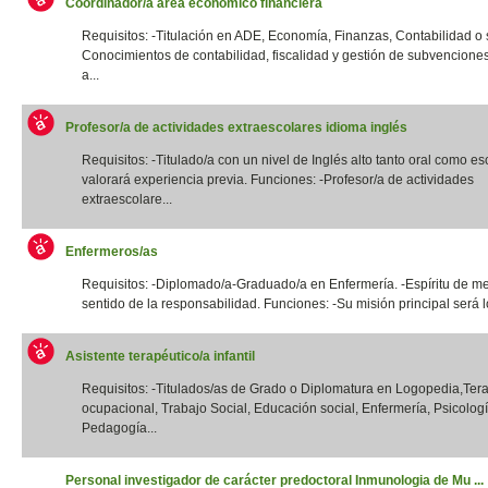
Coordinador/a área económico financiera
Requisitos: -Titulación en ADE, Economía, Finanzas, Contabilidad o si
Conocimientos de contabilidad, fiscalidad y gestión de subvencione
a...
Profesor/a de actividades extraescolares idioma inglés
Requisitos: -Titulado/a con un nivel de Inglés alto tanto oral como esc
valorará experiencia previa. Funciones: -Profesor/a de actividades
extraescolare...
Enfermeros/as
Requisitos: -Diplomado/a-Graduado/a en Enfermería. -Espíritu de me
sentido de la responsabilidad. Funciones: -Su misión principal será lo
Asistente terapéutico/a infantil
Requisitos: -Titulados/as de Grado o Diplomatura en Logopedia,Ter
ocupacional, Trabajo Social, Educación social, Enfermería, Psicologí
Pedagogía...
Personal investigador de carácter predoctoral Inmunologia de Mu ...