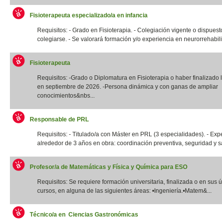
Fisioterapeuta especializado/a en infancia
Requisitos: - Grado en Fisioterapia. - Colegiación vigente o dispuest
colegiarse. - Se valorará formación y/o experiencia en neurorrehabilit
Fisioterapeuta
Requisitos: -Grado o Diplomatura en Fisioterapia o haber finalizado l
en septiembre de 2026. -Persona dinámica y con ganas de ampliar
conocimientos&nbs...
Responsable de PRL
Requisitos: - Titulado/a con Máster en PRL (3 especialidades). - Exp
alrededor de 3 años en obra: coordinación preventiva, seguridad y sal
Profesor/a de Matemáticas y Física y Química para ESO
Requisitos: Se requiere formación universitaria, finalizada o en sus 
cursos, en alguna de las siguientes áreas: •Ingeniería.•Matem&...
Técnico/a en Ciencias Gastronómicas