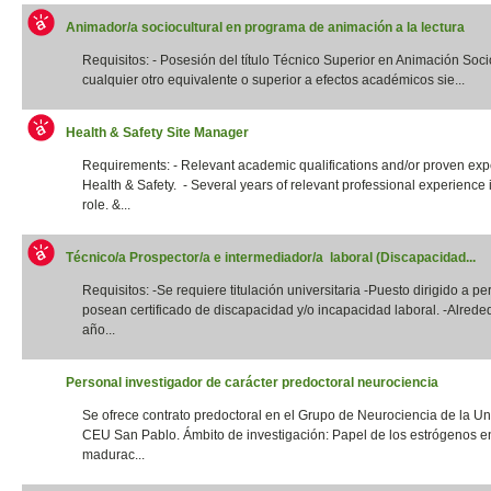
Animador/a sociocultural en programa de animación a la lectura
Requisitos: - Posesión del título Técnico Superior en Animación Socio
cualquier otro equivalente o superior a efectos académicos sie...
Health & Safety Site Manager
Requirements: - Relevant academic qualifications and/or proven exp
Health & Safety. - Several years of relevant professional experience i
role. &...
Técnico/a Prospector/a e intermediador/a laboral (Discapacidad...
Requisitos: -Se requiere titulación universitaria -Puesto dirigido a p
posean certificado de discapacidad y/o incapacidad laboral. -Alrede
año...
Personal investigador de carácter predoctoral neurociencia
Se ofrece contrato predoctoral en el Grupo de Neurociencia de la Un
CEU San Pablo. Ámbito de investigación: Papel de los estrógenos e
madurac...