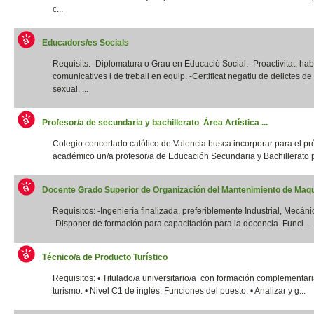
c...
Educadors/es Socials
Requisits: -Diplomatura o Grau en Educació Social. -Proactivitat, habi
comunicatives i de treball en equip. -Certificat negatiu de delictes d
sexual. ...
Profesor/a de secundaria y bachillerato Área Artística ...
Colegio concertado católico de Valencia busca incorporar para el p
académico un/a profesor/a de Educación Secundaria y Bachillerato p
Docente Grado Superior de Organización del Mantenimiento de Maqui
Requisitos: -Ingeniería finalizada, preferiblemente Industrial, Mecánic
-Disponer de formación para capacitación para la docencia. Funci...
Técnico/a de Producto Turístico
Requisitos: • Titulado/a universitario/a con formación complementar
turismo. • Nivel C1 de inglés. Funciones del puesto: • Analizar y g...