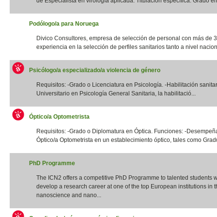
de Especialista en virología aplicada. Titulación específica: Grado en 
Podólogo/a para Noruega
Divico Consultores, empresa de selección de personal con más de 
experiencia en la selección de perfiles sanitarios tanto a nivel naciona
Psicólogo/a especializado/a violencia de género
Requisitos: -Grado o Licenciatura en Psicología. -Habilitación sanita
Universitario en Psicología General Sanitaria, la habilitació...
Óptico/a Optometrista
Requisitos: -Grado o Diplomatura en Óptica. Funciones: -Desempeña
Óptico/a Optometrista en un establecimiento óptico, tales como Gradua
PhD Programme
The ICN2 offers a competitive PhD Programme to talented students 
develop a research career at one of the top European institutions in th
nanoscience and nano...