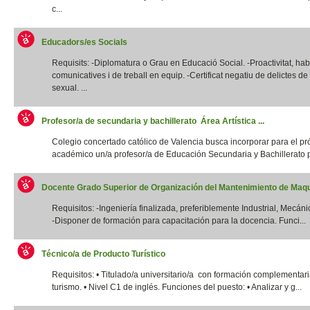
c...
Educadors/es Socials
Requisits: -Diplomatura o Grau en Educació Social. -Proactivitat, habi
comunicatives i de treball en equip. -Certificat negatiu de delictes d
sexual. ...
Profesor/a de secundaria y bachillerato Área Artística ...
Colegio concertado católico de Valencia busca incorporar para el p
académico un/a profesor/a de Educación Secundaria y Bachillerato p
Docente Grado Superior de Organización del Mantenimiento de Maqui
Requisitos: -Ingeniería finalizada, preferiblemente Industrial, Mecánic
-Disponer de formación para capacitación para la docencia. Funci...
Técnico/a de Producto Turístico
Requisitos: • Titulado/a universitario/a con formación complementar
turismo. • Nivel C1 de inglés. Funciones del puesto: • Analizar y g...