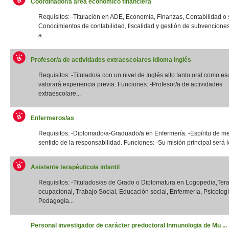
Coordinador/a área económico financiera
Requisitos: -Titulación en ADE, Economía, Finanzas, Contabilidad o si
Conocimientos de contabilidad, fiscalidad y gestión de subvencione
a...
Profesor/a de actividades extraescolares idioma inglés
Requisitos: -Titulado/a con un nivel de Inglés alto tanto oral como esc
valorará experiencia previa. Funciones: -Profesor/a de actividades
extraescolare...
Enfermeros/as
Requisitos: -Diplomado/a-Graduado/a en Enfermería. -Espíritu de me
sentido de la responsabilidad. Funciones: -Su misión principal será lo
Asistente terapéutico/a infantil
Requisitos: -Titulados/as de Grado o Diplomatura en Logopedia,Ter
ocupacional, Trabajo Social, Educación social, Enfermería, Psicologí
Pedagogía...
Personal investigador de carácter predoctoral Inmunologia de Mu ...