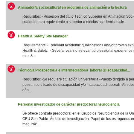
Animador/a sociocultural en programa de animación a la lectura
Requisitos: - Posesión del título Técnico Superior en Animación Socio
cualquier otro equivalente o superior a efectos académicos sie...
Health & Safety Site Manager
Requirements: - Relevant academic qualifications and/or proven exp
Health & Safety. - Several years of relevant professional experience i
role. &...
Técnico/a Prospector/a e intermediador/a laboral (Discapacidad...
Requisitos: -Se requiere titulación universitaria -Puesto dirigido a p
posean certificado de discapacidad y/o incapacidad laboral. -Alrede
año...
Personal investigador de carácter predoctoral neurociencia
Se ofrece contrato predoctoral en el Grupo de Neurociencia de la Un
CEU San Pablo. Ámbito de investigación: Papel de los estrógenos e
madurac...