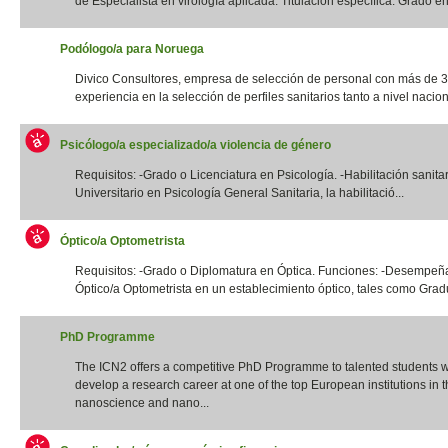
de Especialista en virología aplicada. Titulación específica: Grado en 
Podólogo/a para Noruega
Divico Consultores, empresa de selección de personal con más de 
experiencia en la selección de perfiles sanitarios tanto a nivel naciona
Psicólogo/a especializado/a violencia de género
Requisitos: -Grado o Licenciatura en Psicología. -Habilitación sanita
Universitario en Psicología General Sanitaria, la habilitació...
Óptico/a Optometrista
Requisitos: -Grado o Diplomatura en Óptica. Funciones: -Desempeña
Óptico/a Optometrista en un establecimiento óptico, tales como Gradua
PhD Programme
The ICN2 offers a competitive PhD Programme to talented students 
develop a research career at one of the top European institutions in th
nanoscience and nano...