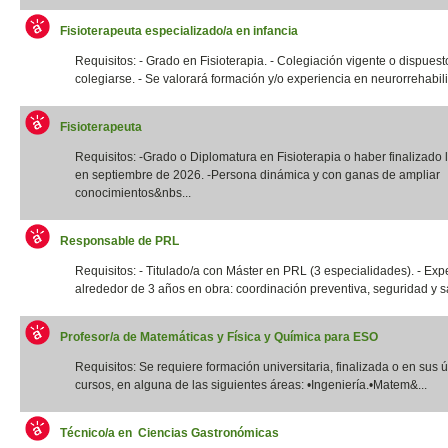
Fisioterapeuta especializado/a en infancia
Requisitos: - Grado en Fisioterapia. - Colegiación vigente o dispuest
colegiarse. - Se valorará formación y/o experiencia en neurorrehabilit
Fisioterapeuta
Requisitos: -Grado o Diplomatura en Fisioterapia o haber finalizado l
en septiembre de 2026. -Persona dinámica y con ganas de ampliar
conocimientos&nbs...
Responsable de PRL
Requisitos: - Titulado/a con Máster en PRL (3 especialidades). - Exp
alrededor de 3 años en obra: coordinación preventiva, seguridad y sal
Profesor/a de Matemáticas y Física y Química para ESO
Requisitos: Se requiere formación universitaria, finalizada o en sus 
cursos, en alguna de las siguientes áreas: •Ingeniería.•Matem&...
Técnico/a en Ciencias Gastronómicas