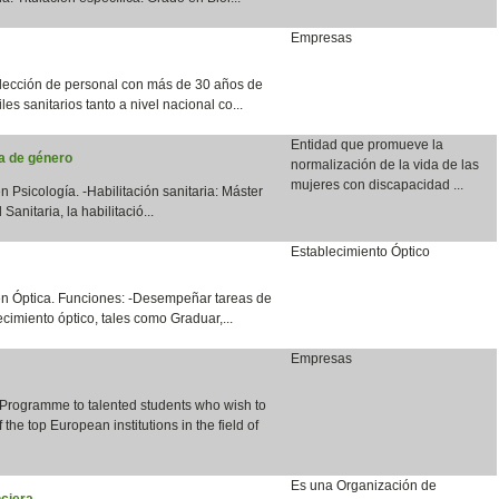
Empresas
lección de personal con más de 30 años de
les sanitarios tanto a nivel nacional co...
Entidad que promueve la
ia de género
normalización de la vida de las
mujeres con discapacidad ...
n Psicología. -Habilitación sanitaria: Máster
anitaria, la habilitació...
Establecimiento Óptico
en Óptica. Funciones: -Desempeñar tareas de
cimiento óptico, tales como Graduar,...
Empresas
 Programme to talented students who wish to
the top European institutions in the field of
Es una Organización de
ciera