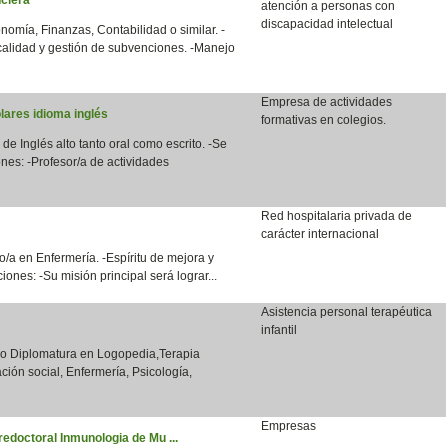
atención a personas con
discapacidad intelectual
nomía, Finanzas, Contabilidad o similar. -
calidad y gestión de subvenciones. -Manejo
Empresa de actividades
lares idioma inglés
formativas en colegios.
 de Inglés alto tanto oral como escrito. -Se
nes: -Profesor/a de actividades
Red hospitalaria privada de
carácter internacional
/a en Enfermería. -Espíritu de mejora y
ones: -Su misión principal será lograr...
Asistencia personal terapéutica
infantil
o o Diplomatura en Logopedia,Terapia
ción social, Enfermería, Psicología,
Empresas
redoctoral Inmunologia de Mu ...