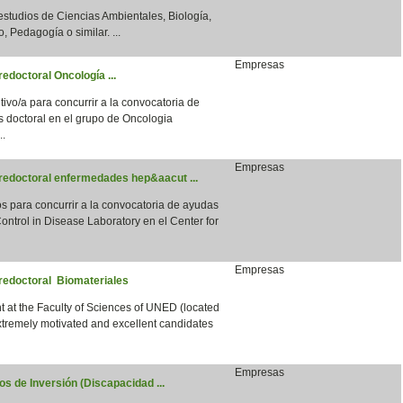
 estudios de Ciencias Ambientales, Biología,
, Pedagogía o similar. ...
Empresas
edoctoral Oncología ...
vo/a para concurrir a la convocatoria de
s doctoral en el grupo de Oncologia
..
Empresas
predoctoral enfermedades hep&aacut ...
para concurrir a la convocatoria de ayudas
ntrol in Disease Laboratory en el Center for
Empresas
predoctoral Biomateriales
 at the Faculty of Sciences of UNED (located
xtremely motivated and excellent candidates
Empresas
s de Inversión (Discapacidad ...