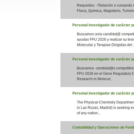
Requisitos: -Titulación o cursando
Slide24
Física, Química, Magisterio, Turismo
Personal investigador de carácter pr
Buscamos un/a candidat@ competiti
ayudas FPU 2026 y realizar su tesi
Molecular y Terapias Dirigidas del .
Personal investigador de carácter 
Buscamos candidat@s competitivos 
Slide32
FPU 2026 en el Gene Regulatory Co
Research in Molecul...
Personal investigador de carácter 
The Physical-Chemistry Department
in Las Rozas, Madrid) is seeking e
of any nation...
Contabilidad y Operaciones de Fondo