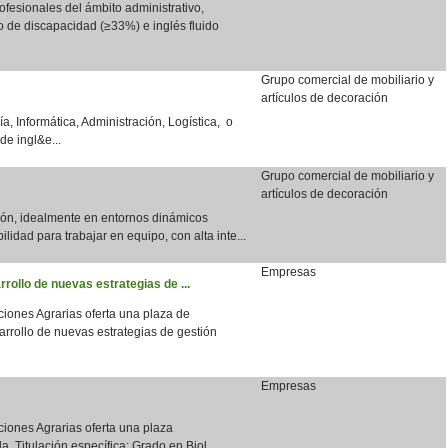
fesionales del ámbito administrativo,
do de discapacidad (≥33%) e inglés fluido
Grupo comercial de mobiliario y
artículos de decoración
a, Informática, Administración, Logística, o
de ingl&e...
Grupo comercial de mobiliario y
artículos de decoración
ción, idealmente en entornos dinámicos
bilidad para trabajar en equipo, con alta inte...
Empresas
rrollo de nuevas estrategias de ...
aciones Agrarias oferta una plaza de
arrollo de nuevas estrategias de gestión
Empresas
aciones Agrarias oferta una plaza
a. Titulación específica: Grado en Biol...