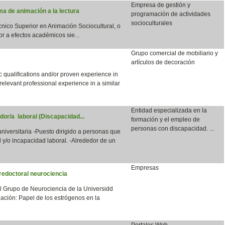
Empresa de gestión y
a de animación a la lectura
programación de actividades
socioculturales
écnico Superior en Animación Sociocultural, o
or a efectos académicos sie...
Grupo comercial de mobiliario y
artículos de decoración
qualifications and/or proven experience in
 relevant professional experience in a similar
Entidad especializada en la
dor/a laboral (Discapacidad...
formación y el empleo de
personas con discapacidad. ...
 universitaria -Puesto dirigido a personas que
 y/o incapacidad laboral. -Alrededor de un
Empresas
redoctoral neurociencia
el Grupo de Neurociencia de la Universidd
ación: Papel de los estrógenos en la
Portales Web