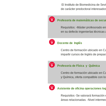
El Instituto de Biomedicina de Sevi
de carácter predoctoral interesados/
Profesor/a de matemáticas de secun
Requisitos: -Máster profesorado 
en su defecto ingenierías técnicas a
Docente de Inglés
Centro de formación ubicado en Ca
impartir cursos de Inglés de prepar
Profesor/a de Física y Química
Centro de formación ubicado en Cat
y Química, oferta compatible con los
Asistente de oficina operaciones log
Requisitos -Se valorará formación 
áreas relacionadas. -Nivel intermed