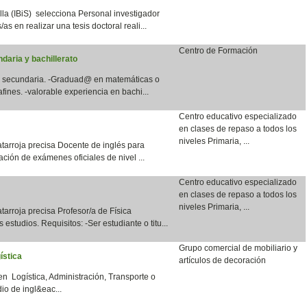
lla (IBiS) selecciona Personal investigador
as en realizar una tesis doctoral reali...
Centro de Formación
daria y bachillerato
en secundaria. -Graduad@ en matemáticas o
fines. -valorable experiencia en bachi...
Centro educativo especializado
en clases de repaso a todos los
niveles Primaria, ...
tarroja precisa Docente de inglés para
ación de exámenes oficiales de nivel ...
Centro educativo especializado
en clases de repaso a todos los
niveles Primaria, ...
arroja precisa Profesor/a de Física
 estudios. Requisitos: -Ser estudiante o titu...
Grupo comercial de mobiliario y
ística
artículos de decoración
en Logística, Administración, Transporte o
io de ingl&eac...