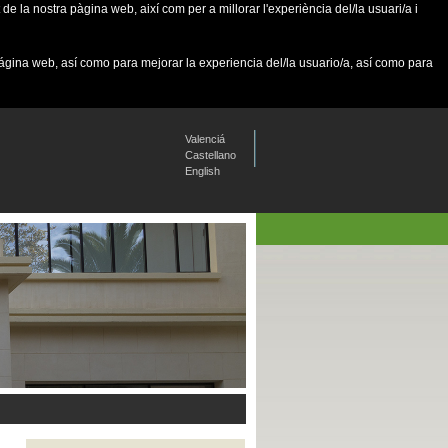
de la nostra pàgina web, així com per a millorar l'experiència del/la usuari/a i
página web, así como para mejorar la experiencia del/la usuario/a, así como para
Valenciá
Castellano
English