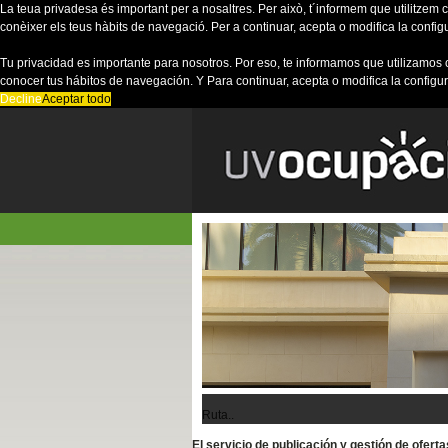
La teua privadesa és important per a nosaltres. Per això, t´informem que utilitzem co
conèixer els teus hàbits de navegació. Per a continuar, acepta o modifica la config
Tu privacidad es importante para nosotros. Por eso, te informamos que utilizamos 
conocer tus hábitos de navegación. Y Para continuar, acepta o modifica la configu
Decline
Aceptar todo
Ruta..
El servicio de publicación y gestión de ofer