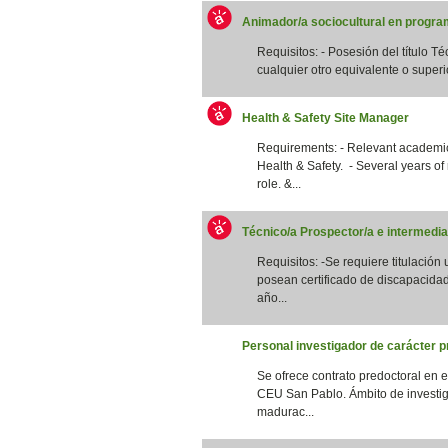
Animador/a sociocultural en program
Requisitos: - Posesión del título T
cualquier otro equivalente o superi
Health & Safety Site Manager
Requirements: - Relevant academic 
Health & Safety. - Several years of
role. &...
Técnico/a Prospector/a e intermedia
Requisitos: -Se requiere titulación
posean certificado de discapacidad
año...
Personal investigador de carácter p
Se ofrece contrato predoctoral en 
CEU San Pablo. Ámbito de investig
madurac...