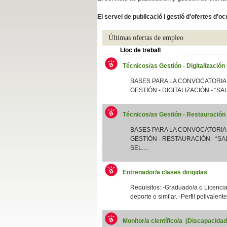
Slide04
El servei de publicació i gestió d'ofertes d'
Últimas ofertas de empleo
Lloc de treball
Técnicos/as Gestión - Digitalización
BASES PARA LA CONVOCATORIA
GESTIÓN - DIGITALIZACIÓN - “SA
Técnicos/as Gestión - Restauración
Slide01
BASES PARA LA CONVOCATORIA
GESTIÓN - RESTAURACIÓN - “SAL
SEL....
Entrenador/a clases dirigidas
Requisitos: -Graduado/a o Licenciad
deporte o similar. -Perfil polivalent
Monitor/a científico/a (Discapacida