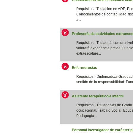
Requisitos: -Titulación en ADE, Eco
Conocimientos de contabilidad, fis
a...
Profesor/a de actividades extraesco
Requisitos: -Titulado/a con un nivel
valorará experiencia previa. Funcio
extraescolare...
Enfermeros/as
Requisitos: -Diplomado/a-Graduado
sentido de la responsabilidad. Funci
Asistente terapéutico/a infantil
Requisitos: -Titulados/as de Grad
ocupacional, Trabajo Social, Educa
Pedagogía...
Personal investigador de carácter p