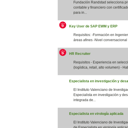
Fundación Randstad selecciona pro
contable y financiero con certifica
para in...
Key User de SAP EWM y ERP
Requisitos: -Formación en Ingenierí
áreas afines -Nivel conversacional 
HR Recruiter
Requisitos - Experiencia en selec
(logística, retail, alto volumen) - Ha
Especialista en investigación y desa
El Instituto Valenciano de Investig
Especialista en investigación y des
integrada de...
Especialista en virología aplicada
El Instituto Valenciano de Investig
de Especialista en virología aplicad