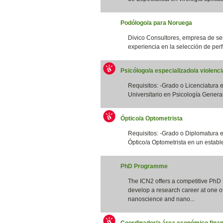
Podólogo/a para Noruega
Divico Consultores, empresa de se
experiencia en la selección de perfi
Psicólogo/a especializado/a violenc
Requisitos: -Grado o Licenciatura e
Universitario en Psicología General S
Óptico/a Optometrista
Requisitos: -Grado o Diplomatura 
Óptico/a Optometrista en un estable
PhD Programme
The ICN2 offers a competitive PhD
develop a research career at one of 
nanoscience and nano...
Coordinador/a área económico finan