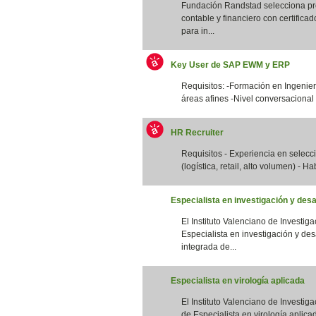
Fundación Randstad selecciona pro
contable y financiero con certifica
para in...
Key User de SAP EWM y ERP
Requisitos: -Formación en Ingenierí
áreas afines -Nivel conversacional 
HR Recruiter
Requisitos - Experiencia en selec
(logística, retail, alto volumen) - Ha
Especialista en investigación y desa
El Instituto Valenciano de Investig
Especialista en investigación y des
integrada de...
Especialista en virología aplicada
El Instituto Valenciano de Investig
de Especialista en virología aplicad