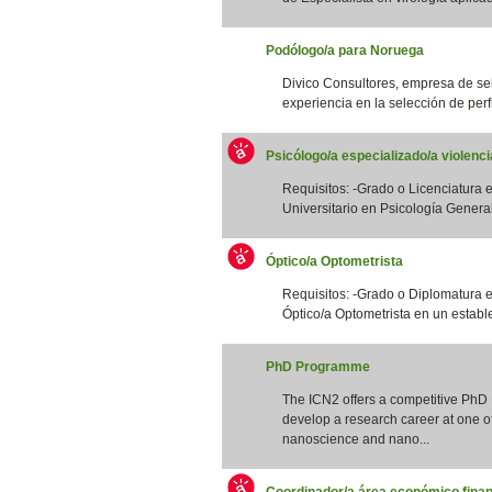
Podólogo/a para Noruega
Divico Consultores, empresa de se
experiencia en la selección de perfi
Psicólogo/a especializado/a violenc
Requisitos: -Grado o Licenciatura e
Universitario en Psicología General S
Óptico/a Optometrista
Requisitos: -Grado o Diplomatura 
Óptico/a Optometrista en un estable
PhD Programme
The ICN2 offers a competitive PhD
develop a research career at one of 
nanoscience and nano...
Coordinador/a área económico finan