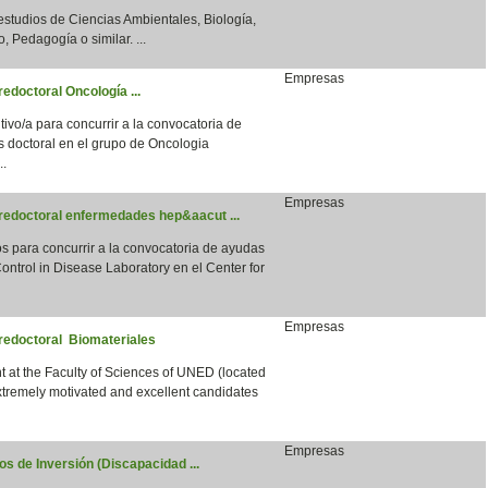
 estudios de Ciencias Ambientales, Biología,
, Pedagogía o similar. ...
Empresas
edoctoral Oncología ...
vo/a para concurrir a la convocatoria de
s doctoral en el grupo de Oncologia
..
Empresas
predoctoral enfermedades hep&aacut ...
para concurrir a la convocatoria de ayudas
ntrol in Disease Laboratory en el Center for
Empresas
predoctoral Biomateriales
 at the Faculty of Sciences of UNED (located
xtremely motivated and excellent candidates
Empresas
s de Inversión (Discapacidad ...