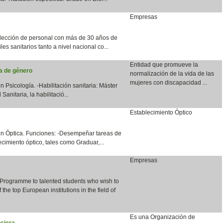
Empresas
lección de personal con más de 30 años de
les sanitarios tanto a nivel nacional co...
Entidad que promueve la
ia de género
normalización de la vida de las
mujeres con discapacidad ...
n Psicología. -Habilitación sanitaria: Máster
anitaria, la habilitació...
Establecimiento Óptico
en Óptica. Funciones: -Desempeñar tareas de
cimiento óptico, tales como Graduar,...
Empresas
 Programme to talented students who wish to
the top European institutions in the field of
Es una Organización de
ciera