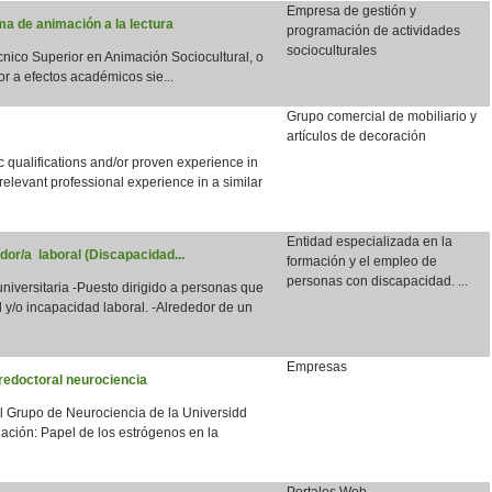
Empresa de gestión y
a de animación a la lectura
programación de actividades
socioculturales
écnico Superior en Animación Sociocultural, o
or a efectos académicos sie...
Grupo comercial de mobiliario y
artículos de decoración
qualifications and/or proven experience in
 relevant professional experience in a similar
Entidad especializada en la
dor/a laboral (Discapacidad...
formación y el empleo de
personas con discapacidad. ...
 universitaria -Puesto dirigido a personas que
 y/o incapacidad laboral. -Alrededor de un
Empresas
redoctoral neurociencia
el Grupo de Neurociencia de la Universidd
ación: Papel de los estrógenos en la
Portales Web