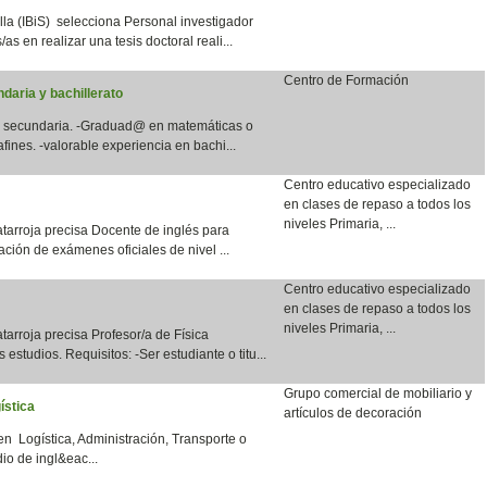
lla (IBiS) selecciona Personal investigador
as en realizar una tesis doctoral reali...
Centro de Formación
daria y bachillerato
en secundaria. -Graduad@ en matemáticas o
fines. -valorable experiencia en bachi...
Centro educativo especializado
en clases de repaso a todos los
niveles Primaria, ...
tarroja precisa Docente de inglés para
ación de exámenes oficiales de nivel ...
Centro educativo especializado
en clases de repaso a todos los
niveles Primaria, ...
arroja precisa Profesor/a de Física
 estudios. Requisitos: -Ser estudiante o titu...
Grupo comercial de mobiliario y
ística
artículos de decoración
en Logística, Administración, Transporte o
io de ingl&eac...