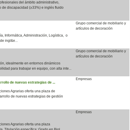
fesionales del ámbito administrativo,
do de discapacidad (≥33%) e inglés fluido
Grupo comercial de mobiliario y
artículos de decoración
a, Informática, Administración, Logística, o
de ingl&e...
Grupo comercial de mobiliario y
artículos de decoración
ción, idealmente en entornos dinámicos
bilidad para trabajar en equipo, con alta inte...
Empresas
rrollo de nuevas estrategias de ...
aciones Agrarias oferta una plaza de
arrollo de nuevas estrategias de gestión
Empresas
aciones Agrarias oferta una plaza
a. Titulación específica: Grado en Biol...