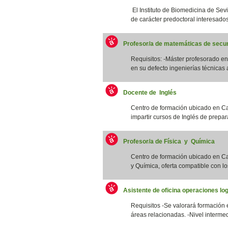
El Instituto de Biomedicina de Sevi
de carácter predoctoral interesados/
Profesor/a de matemáticas de secun
Requisitos: -Máster profesorado 
en su defecto ingenierías técnicas a
Docente de Inglés
Centro de formación ubicado en Ca
impartir cursos de Inglés de prepar
Profesor/a de Física y Química
Centro de formación ubicado en Cat
y Química, oferta compatible con los
Asistente de oficina operaciones log
Requisitos -Se valorará formación 
áreas relacionadas. -Nivel intermed