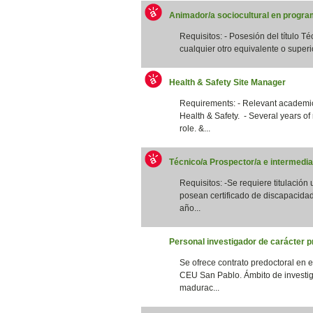
Animador/a sociocultural en program
Requisitos: - Posesión del título T
cualquier otro equivalente o superi
Health & Safety Site Manager
Requirements: - Relevant academic 
Health & Safety. - Several years of
role. &...
Técnico/a Prospector/a e intermedia
Requisitos: -Se requiere titulación
posean certificado de discapacidad
año...
Personal investigador de carácter p
Se ofrece contrato predoctoral en 
CEU San Pablo. Ámbito de investig
madurac...