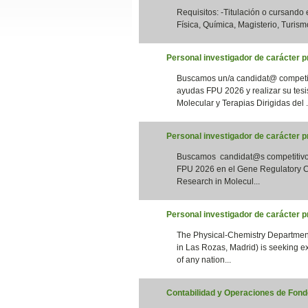
Requisitos: -Titulación o cursando
Slide24
Física, Química, Magisterio, Turismo
Personal investigador de carácter pr
Buscamos un/a candidat@ competiti
ayudas FPU 2026 y realizar su tesi
Molecular y Terapias Dirigidas del .
Personal investigador de carácter 
Buscamos candidat@s competitivos 
Slide32
FPU 2026 en el Gene Regulatory Co
Research in Molecul...
Personal investigador de carácter 
The Physical-Chemistry Department
in Las Rozas, Madrid) is seeking e
of any nation...
Contabilidad y Operaciones de Fondo