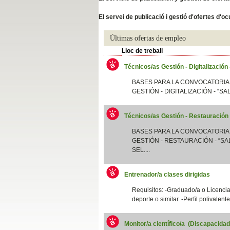
Slide04
El servei de publicació i gestió d'ofertes d'
Últimas ofertas de empleo
Lloc de treball
Técnicos/as Gestión - Digitalización
BASES PARA LA CONVOCATORIA
GESTIÓN - DIGITALIZACIÓN - “SA
Técnicos/as Gestión - Restauración
Slide01
BASES PARA LA CONVOCATORIA
GESTIÓN - RESTAURACIÓN - “SAL
SEL....
Entrenador/a clases dirigidas
Requisitos: -Graduado/a o Licenciad
deporte o similar. -Perfil polivalent
Monitor/a científico/a (Discapacida