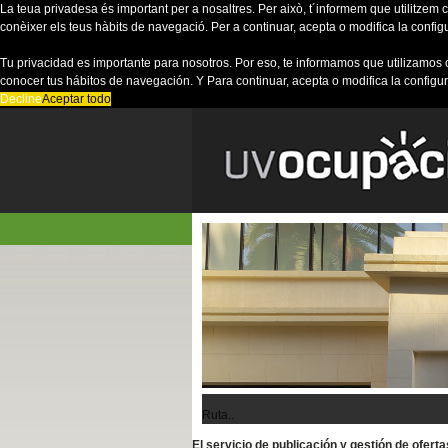
La teua privadesa és important per a nosaltres. Per això, t´informem que utilitzem co
conèixer els teus hàbits de navegació. Per a continuar, acepta o modifica la config
Tu privacidad es importante para nosotros. Por eso, te informamos que utilizamos 
conocer tus hábitos de navegación. Y Para continuar, acepta o modifica la configu
Decline
Aceptar todo
Ruta..
El servicio de publicación y gestión de ofer