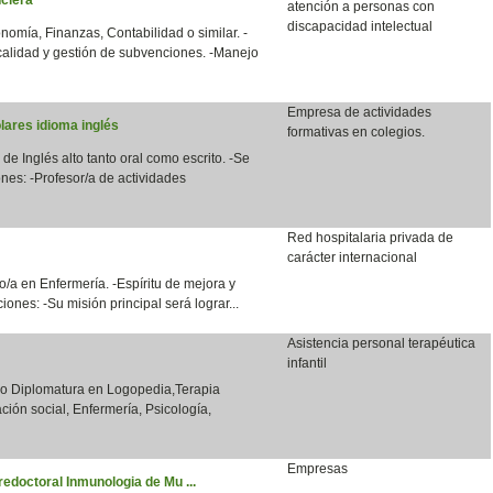
atención a personas con
discapacidad intelectual
nomía, Finanzas, Contabilidad o similar. -
calidad y gestión de subvenciones. -Manejo
Empresa de actividades
lares idioma inglés
formativas en colegios.
 de Inglés alto tanto oral como escrito. -Se
nes: -Profesor/a de actividades
Red hospitalaria privada de
carácter internacional
/a en Enfermería. -Espíritu de mejora y
ones: -Su misión principal será lograr...
Asistencia personal terapéutica
infantil
o o Diplomatura en Logopedia,Terapia
ción social, Enfermería, Psicología,
Empresas
redoctoral Inmunologia de Mu ...