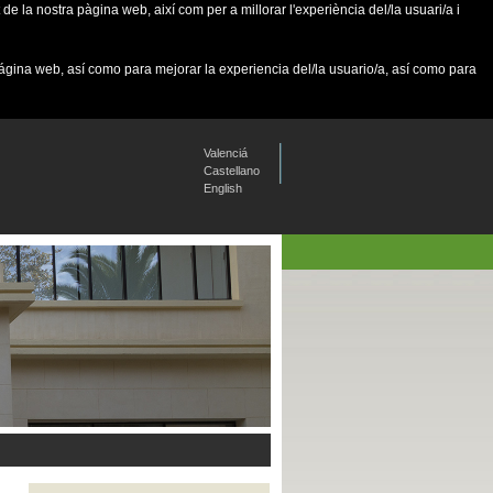
de la nostra pàgina web, així com per a millorar l'experiència del/la usuari/a i
página web, así como para mejorar la experiencia del/la usuario/a, así como para
Valenciá
Castellano
English