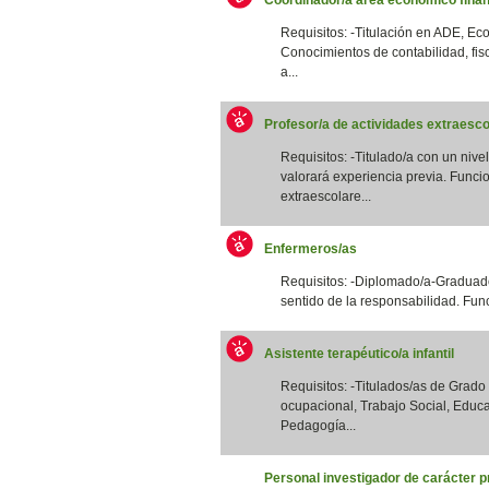
Requisitos: -Titulación en ADE, Eco
Conocimientos de contabilidad, fis
a...
Profesor/a de actividades extraesco
Requisitos: -Titulado/a con un nivel
valorará experiencia previa. Funcio
extraescolare...
Enfermeros/as
Requisitos: -Diplomado/a-Graduado
sentido de la responsabilidad. Funci
Asistente terapéutico/a infantil
Requisitos: -Titulados/as de Grad
ocupacional, Trabajo Social, Educa
Pedagogía...
Personal investigador de carácter p