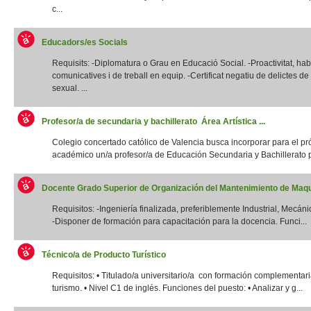
c...
Educadors/es Socials
Requisits: -Diplomatura o Grau en Educació Social. -Proactivitat, habi
comunicatives i de treball en equip. -Certificat negatiu de delictes d
sexual. ...
Profesor/a de secundaria y bachillerato Área Artística ...
Colegio concertado católico de Valencia busca incorporar para el p
académico un/a profesor/a de Educación Secundaria y Bachillerato p
Docente Grado Superior de Organización del Mantenimiento de Maqui
Requisitos: -Ingeniería finalizada, preferiblemente Industrial, Mecánic
-Disponer de formación para capacitación para la docencia. Funci...
Técnico/a de Producto Turístico
Requisitos: • Titulado/a universitario/a con formación complementar
turismo. • Nivel C1 de inglés. Funciones del puesto: • Analizar y g...