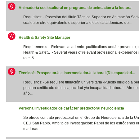
Animador/a sociocultural en programa de animación a la lectura
Requisitos: - Posesión del título Técnico Superior en Animación Socio
cualquier otro equivalente o superior a efectos académicos sie...
Health & Safety Site Manager
Requirements: - Relevant academic qualifications and/or proven exp
Health & Safety. - Several years of relevant professional experience i
role. &...
Técnico/a Prospector/a e intermediador/a laboral (Discapacidad...
Requisitos: -Se requiere titulación universitaria -Puesto dirigido a p
posean certificado de discapacidad y/o incapacidad laboral. -Alrede
año...
Personal investigador de carácter predoctoral neurociencia
Se ofrece contrato predoctoral en el Grupo de Neurociencia de la Un
CEU San Pablo. Ámbito de investigación: Papel de los estrógenos e
madurac...