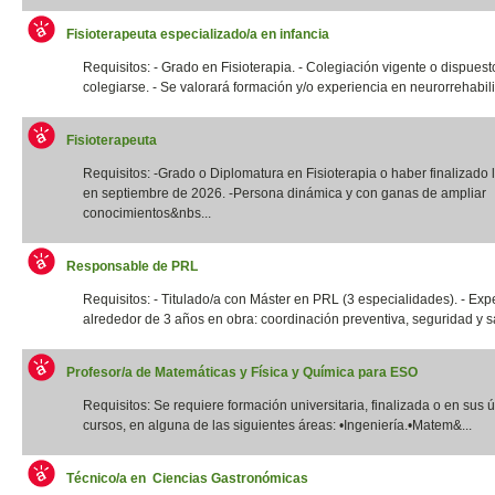
Fisioterapeuta especializado/a en infancia
Requisitos: - Grado en Fisioterapia. - Colegiación vigente o dispuest
colegiarse. - Se valorará formación y/o experiencia en neurorrehabilit
Fisioterapeuta
Requisitos: -Grado o Diplomatura en Fisioterapia o haber finalizado l
en septiembre de 2026. -Persona dinámica y con ganas de ampliar
conocimientos&nbs...
Responsable de PRL
Requisitos: - Titulado/a con Máster en PRL (3 especialidades). - Exp
alrededor de 3 años en obra: coordinación preventiva, seguridad y sal
Profesor/a de Matemáticas y Física y Química para ESO
Requisitos: Se requiere formación universitaria, finalizada o en sus 
cursos, en alguna de las siguientes áreas: •Ingeniería.•Matem&...
Técnico/a en Ciencias Gastronómicas