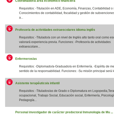
Coordinador/a área económico financiera
Requisitos: -Titulación en ADE, Economía, Finanzas, Contabilidad o si
Conocimientos de contabilidad, fiscalidad y gestión de subvencione
a...
Profesor/a de actividades extraescolares idioma inglés
Requisitos: -Titulado/a con un nivel de Inglés alto tanto oral como esc
valorará experiencia previa. Funciones: -Profesor/a de actividades
extraescolare...
Enfermeros/as
Requisitos: -Diplomado/a-Graduado/a en Enfermería. -Espíritu de me
sentido de la responsabilidad. Funciones: -Su misión principal será lo
Asistente terapéutico/a infantil
Requisitos: -Titulados/as de Grado o Diplomatura en Logopedia,Ter
ocupacional, Trabajo Social, Educación social, Enfermería, Psicologí
Pedagogía...
Personal investigador de carácter predoctoral Inmunologia de Mu ...