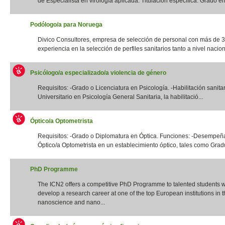
de Especialista en virología aplicada. Titulación específica: Grado en 
Podólogo/a para Noruega
Divico Consultores, empresa de selección de personal con más de 
experiencia en la selección de perfiles sanitarios tanto a nivel naciona
Psicólogo/a especializado/a violencia de género
Requisitos: -Grado o Licenciatura en Psicología. -Habilitación sanita
Universitario en Psicología General Sanitaria, la habilitació...
Óptico/a Optometrista
Requisitos: -Grado o Diplomatura en Óptica. Funciones: -Desempeña
Óptico/a Optometrista en un establecimiento óptico, tales como Gradua
PhD Programme
The ICN2 offers a competitive PhD Programme to talented students 
develop a research career at one of the top European institutions in th
nanoscience and nano...