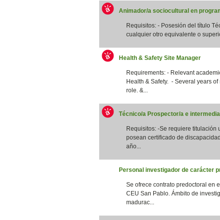
Animador/a sociocultural en program
Requisitos: - Posesión del título T
cualquier otro equivalente o superi
Health & Safety Site Manager
Requirements: - Relevant academic 
Health & Safety. - Several years of
role. &...
Técnico/a Prospector/a e intermedia
Requisitos: -Se requiere titulación
posean certificado de discapacidad
año...
Personal investigador de carácter p
Se ofrece contrato predoctoral en 
CEU San Pablo. Ámbito de investig
madurac...