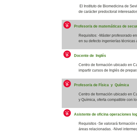
El Instituto de Biomedicina de Sevi
de carácter predoctoral interesados/
Profesor/a de matemáticas de secun
Requisitos: -Máster profesorado 
en su defecto ingenierías técnicas a
Docente de Inglés
Centro de formación ubicado en Ca
impartir cursos de Inglés de prepar
Profesor/a de Física y Química
Centro de formación ubicado en Cat
y Química, oferta compatible con los
Asistente de oficina operaciones log
Requisitos -Se valorará formación 
áreas relacionadas. -Nivel intermed