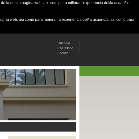
de la nostra pàgina web, així com per a millorar l'experiència del/la usuari/a i
página web, así como para mejorar la experiencia del/la usuario/a, así como para
Valenciá
Castellano
English