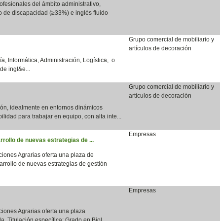
fesionales del ámbito administrativo,
do de discapacidad (≥33%) e inglés fluido
Grupo comercial de mobiliario y
artículos de decoración
a, Informática, Administración, Logística, o
de ingl&e...
Grupo comercial de mobiliario y
artículos de decoración
ción, idealmente en entornos dinámicos
bilidad para trabajar en equipo, con alta inte...
Empresas
rrollo de nuevas estrategias de ...
aciones Agrarias oferta una plaza de
arrollo de nuevas estrategias de gestión
Empresas
aciones Agrarias oferta una plaza
a. Titulación específica: Grado en Biol...