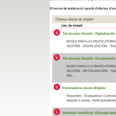
Slide04
El servei de publicació i gestió d'ofertes d'
Últimas ofertas de empleo
Lloc de treball
Técnicos/as Gestión - Digitalización
BASES PARA LA CONVOCATORIA
GESTIÓN - DIGITALIZACIÓN - “SA
Técnicos/as Gestión - Restauración
Slide01
BASES PARA LA CONVOCATORIA
GESTIÓN - RESTAURACIÓN - “SAL
SEL....
Entrenador/a clases dirigidas
Requisitos: -Graduado/a o Licenciad
deporte o similar. -Perfil polivalent
Monitor/a científico/a (Discapacida