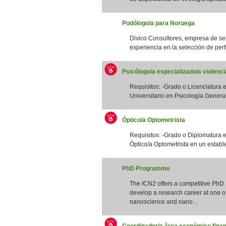
Podólogo/a para Noruega
Divico Consultores, empresa de se
experiencia en la selección de perfi
Psicólogo/a especializado/a violenc
Requisitos: -Grado o Licenciatura e
Universitario en Psicología General S
Óptico/a Optometrista
Requisitos: -Grado o Diplomatura 
Óptico/a Optometrista en un estable
PhD Programme
The ICN2 offers a competitive PhD
develop a research career at one of 
nanoscience and nano...
Coordinador/a área económico finan