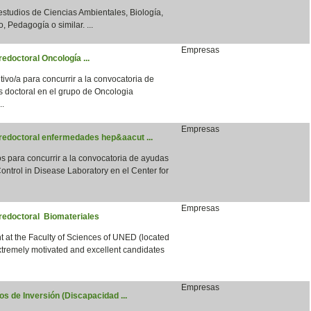
 estudios de Ciencias Ambientales, Biología,
, Pedagogía o similar. ...
Empresas
edoctoral Oncología ...
vo/a para concurrir a la convocatoria de
s doctoral en el grupo de Oncologia
..
Empresas
predoctoral enfermedades hep&aacut ...
para concurrir a la convocatoria de ayudas
ntrol in Disease Laboratory en el Center for
Empresas
predoctoral Biomateriales
 at the Faculty of Sciences of UNED (located
xtremely motivated and excellent candidates
Empresas
s de Inversión (Discapacidad ...