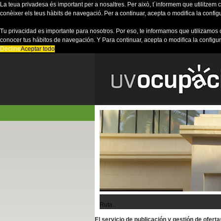
La teua privadesa és important per a nosaltres. Per això, t´informem que utilitzem co
conèixer els teus hàbits de navegació. Per a continuar, acepta o modifica la config
Tu privacidad es importante para nosotros. Por eso, te informamos que utilizamos 
conocer tus hábitos de navegación. Y Para continuar, acepta o modifica la configu
Decline
Aceptar todo
Ruta..
El servicio de publicación y gestión de ofer