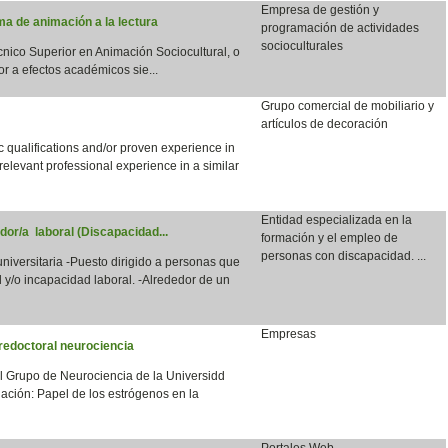
Empresa de gestión y
a de animación a la lectura
programación de actividades
socioculturales
écnico Superior en Animación Sociocultural, o
or a efectos académicos sie...
Grupo comercial de mobiliario y
artículos de decoración
qualifications and/or proven experience in
 relevant professional experience in a similar
Entidad especializada en la
dor/a laboral (Discapacidad...
formación y el empleo de
personas con discapacidad. ...
 universitaria -Puesto dirigido a personas que
 y/o incapacidad laboral. -Alrededor de un
Empresas
redoctoral neurociencia
el Grupo de Neurociencia de la Universidd
ación: Papel de los estrógenos en la
Portales Web