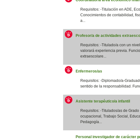
Requisitos: -Titulación en ADE, Eco
Conocimientos de contabilidad, fis
a...
Profesor/a de actividades extraesco
Requisitos: -Titulado/a con un nivel
valorará experiencia previa. Funcio
extraescolare...
Enfermeros/as
Requisitos: -Diplomado/a-Graduado
sentido de la responsabilidad. Funci
Asistente terapéutico/a infantil
Requisitos: -Titulados/as de Grad
ocupacional, Trabajo Social, Educa
Pedagogía...
Personal investigador de carácter p