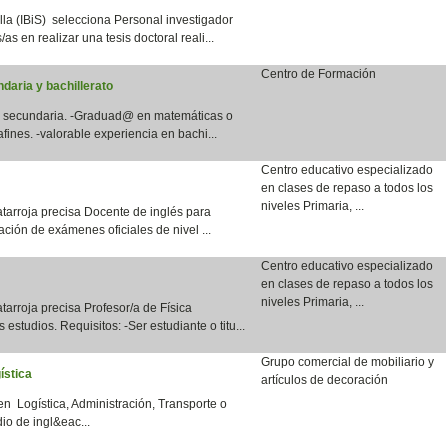
lla (IBiS) selecciona Personal investigador
as en realizar una tesis doctoral reali...
Centro de Formación
daria y bachillerato
en secundaria. -Graduad@ en matemáticas o
fines. -valorable experiencia en bachi...
Centro educativo especializado
en clases de repaso a todos los
niveles Primaria, ...
tarroja precisa Docente de inglés para
ación de exámenes oficiales de nivel ...
Centro educativo especializado
en clases de repaso a todos los
niveles Primaria, ...
arroja precisa Profesor/a de Física
 estudios. Requisitos: -Ser estudiante o titu...
Grupo comercial de mobiliario y
ística
artículos de decoración
en Logística, Administración, Transporte o
io de ingl&eac...