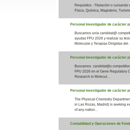
Requisitos: -Titulación o cursando
Slide24
Física, Química, Magisterio, Turismo
Personal investigador de carácter pr
Buscamos un/a candidat@ competiti
ayudas FPU 2026 y realizar su tesi
Molecular y Terapias Dirigidas del .
Personal investigador de carácter 
Buscamos candidat@s competitivos 
Slide32
FPU 2026 en el Gene Regulatory Co
Research in Molecul...
Personal investigador de carácter 
The Physical-Chemistry Department
in Las Rozas, Madrid) is seeking e
of any nation...
Contabilidad y Operaciones de Fondo