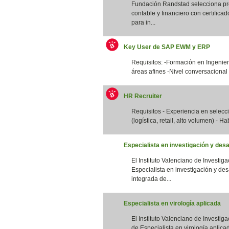
Fundación Randstad selecciona pro
contable y financiero con certifica
para in...
Key User de SAP EWM y ERP
Requisitos: -Formación en Ingenierí
áreas afines -Nivel conversacional 
HR Recruiter
Requisitos - Experiencia en selec
(logística, retail, alto volumen) - Ha
Especialista en investigación y desa
El Instituto Valenciano de Investig
Especialista en investigación y des
integrada de...
Especialista en virología aplicada
El Instituto Valenciano de Investig
de Especialista en virología aplicad