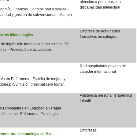
atención a personas con
discapacidad intelectual
nomía, Finanzas, Contabilidad o similar. -
calidad y gestión de subvenciones. -Manejo
Empresa de actividades
lares idioma inglés
formativas en colegios.
 de Inglés alto tanto oral como escrito. -Se
nes: -Profesor/a de actividades
Red hospitalaria privada de
carácter internacional
/a en Enfermería. -Espíritu de mejora y
ones: -Su misión principal será lograr...
Asistencia personal terapéutica
infantil
o o Diplomatura en Logopedia,Terapia
ción social, Enfermería, Psicología,
Empresas
redoctoral Inmunologia de Mu ...