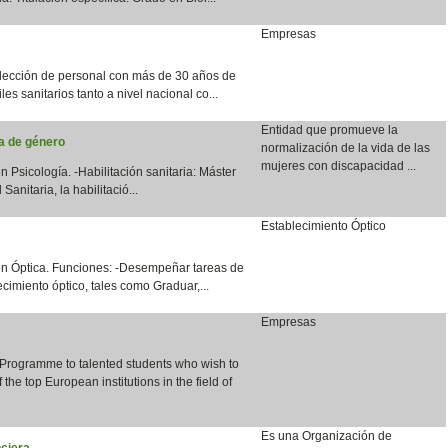
Empresas
lección de personal con más de 30 años de
les sanitarios tanto a nivel nacional co...
Entidad que promueve la
ia de género
normalización de la vida de las
mujeres con discapacidad ...
n Psicología. -Habilitación sanitaria: Máster
anitaria, la habilitació...
Establecimiento Óptico
en Óptica. Funciones: -Desempeñar tareas de
cimiento óptico, tales como Graduar,...
Empresas
 Programme to talented students who wish to
the top European institutions in the field of
Es una Organización de
ciera