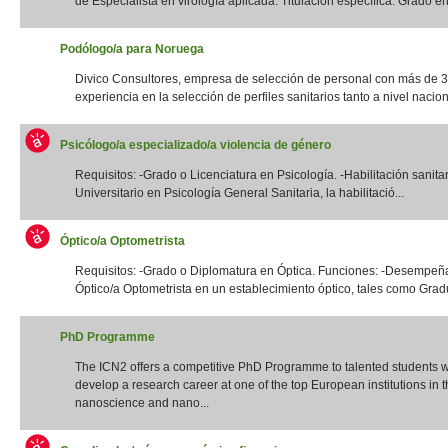
de Especialista en virología aplicada. Titulación específica: Grado en 
Podólogo/a para Noruega
Divico Consultores, empresa de selección de personal con más de 
experiencia en la selección de perfiles sanitarios tanto a nivel naciona
Psicólogo/a especializado/a violencia de género
Requisitos: -Grado o Licenciatura en Psicología. -Habilitación sanita
Universitario en Psicología General Sanitaria, la habilitació...
Óptico/a Optometrista
Requisitos: -Grado o Diplomatura en Óptica. Funciones: -Desempeña
Óptico/a Optometrista en un establecimiento óptico, tales como Gradua
PhD Programme
The ICN2 offers a competitive PhD Programme to talented students 
develop a research career at one of the top European institutions in th
nanoscience and nano...