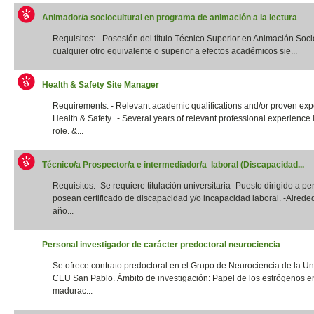
Animador/a sociocultural en programa de animación a la lectura
Requisitos: - Posesión del título Técnico Superior en Animación Socio
cualquier otro equivalente o superior a efectos académicos sie...
Health & Safety Site Manager
Requirements: - Relevant academic qualifications and/or proven exp
Health & Safety. - Several years of relevant professional experience i
role. &...
Técnico/a Prospector/a e intermediador/a laboral (Discapacidad...
Requisitos: -Se requiere titulación universitaria -Puesto dirigido a p
posean certificado de discapacidad y/o incapacidad laboral. -Alrede
año...
Personal investigador de carácter predoctoral neurociencia
Se ofrece contrato predoctoral en el Grupo de Neurociencia de la Un
CEU San Pablo. Ámbito de investigación: Papel de los estrógenos e
madurac...