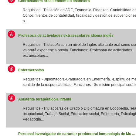
Coordinador/a área económico financiera
Requisitos: -Titulación en ADE, Economía, Finanzas, Contabilidad o si
Conocimientos de contabilidad, fiscalidad y gestión de subvencione
a...
Profesor/a de actividades extraescolares idioma inglés
Requisitos: -Titulado/a con un nivel de Inglés alto tanto oral como esc
valorará experiencia previa. Funciones: -Profesor/a de actividades
extraescolare...
Enfermeros/as
Requisitos: -Diplomado/a-Graduado/a en Enfermería. -Espíritu de me
sentido de la responsabilidad. Funciones: -Su misión principal será lo
Asistente terapéutico/a infantil
Requisitos: -Titulados/as de Grado o Diplomatura en Logopedia,Ter
ocupacional, Trabajo Social, Educación social, Enfermería, Psicologí
Pedagogía...
Personal investigador de carácter predoctoral Inmunologia de Mu ...