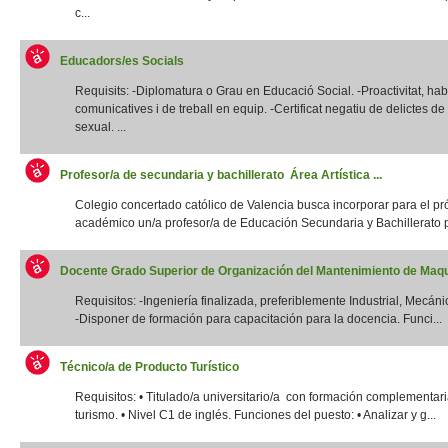
c...
Educadors/es Socials
Requisits: -Diplomatura o Grau en Educació Social. -Proactivitat, habi
comunicatives i de treball en equip. -Certificat negatiu de delictes d
sexual. ...
Profesor/a de secundaria y bachillerato Área Artística ...
Colegio concertado católico de Valencia busca incorporar para el p
académico un/a profesor/a de Educación Secundaria y Bachillerato p
Docente Grado Superior de Organización del Mantenimiento de Maqui
Requisitos: -Ingeniería finalizada, preferiblemente Industrial, Mecánic
-Disponer de formación para capacitación para la docencia. Funci...
Técnico/a de Producto Turístico
Requisitos: • Titulado/a universitario/a con formación complementar
turismo. • Nivel C1 de inglés. Funciones del puesto: • Analizar y g...