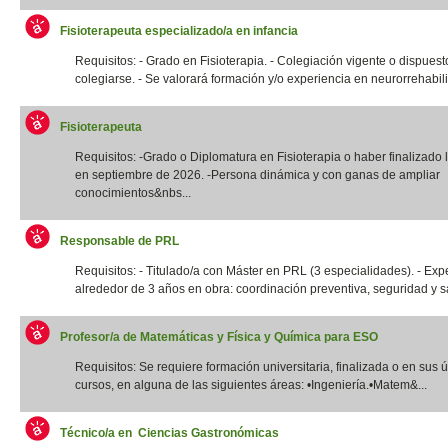
Fisioterapeuta especializado/a en infancia
Requisitos: - Grado en Fisioterapia. - Colegiación vigente o dispuest
colegiarse. - Se valorará formación y/o experiencia en neurorrehabilit
Fisioterapeuta
Requisitos: -Grado o Diplomatura en Fisioterapia o haber finalizado l
en septiembre de 2026. -Persona dinámica y con ganas de ampliar
conocimientos&nbs...
Responsable de PRL
Requisitos: - Titulado/a con Máster en PRL (3 especialidades). - Exp
alrededor de 3 años en obra: coordinación preventiva, seguridad y sal
Profesor/a de Matemáticas y Física y Química para ESO
Requisitos: Se requiere formación universitaria, finalizada o en sus 
cursos, en alguna de las siguientes áreas: •Ingeniería.•Matem&...
Técnico/a en Ciencias Gastronómicas