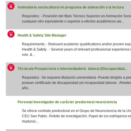
Animador/a sociocultural en programa de animación a la lectura
Requisitos: - Posesión del título Técnico Superior en Animación Socio
cualquier otro equivalente o superior a efectos académicos sie...
Health & Safety Site Manager
Requirements: - Relevant academic qualifications and/or proven exp
Health & Safety. - Several years of relevant professional experience i
role. &...
Técnico/a Prospector/a e intermediador/a laboral (Discapacidad...
Requisitos: -Se requiere titulación universitaria -Puesto dirigido a p
posean certificado de discapacidad y/o incapacidad laboral. -Alrede
año...
Personal investigador de carácter predoctoral neurociencia
Se ofrece contrato predoctoral en el Grupo de Neurociencia de la Un
CEU San Pablo. Ámbito de investigación: Papel de los estrógenos e
madurac...