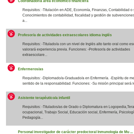
Coordinador/a área económico financiera
Requisitos: -Titulación en ADE, Economía, Finanzas, Contabilidad o si
Conocimientos de contabilidad, fiscalidad y gestión de subvencione
a...
Profesor/a de actividades extraescolares idioma inglés
Requisitos: -Titulado/a con un nivel de Inglés alto tanto oral como esc
valorará experiencia previa. Funciones: -Profesor/a de actividades
extraescolare...
Enfermeros/as
Requisitos: -Diplomado/a-Graduado/a en Enfermería. -Espíritu de me
sentido de la responsabilidad. Funciones: -Su misión principal será lo
Asistente terapéutico/a infantil
Requisitos: -Titulados/as de Grado o Diplomatura en Logopedia,Ter
ocupacional, Trabajo Social, Educación social, Enfermería, Psicologí
Pedagogía...
Personal investigador de carácter predoctoral Inmunologia de Mu ...