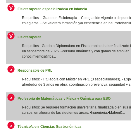
Fisioterapeuta especializado/a en infancia
Requisitos: - Grado en Fisioterapia. - Colegiación vigente o dispuest
colegiarse. - Se valorará formación y/o experiencia en neurorrehabilit
Fisioterapeuta
Requisitos: -Grado o Diplomatura en Fisioterapia o haber finalizado l
en septiembre de 2026. -Persona dinámica y con ganas de ampliar
conocimientos&nbs...
Responsable de PRL
Requisitos: - Titulado/a con Máster en PRL (3 especialidades). - Exp
alrededor de 3 años en obra: coordinación preventiva, seguridad y sal
Profesor/a de Matemáticas y Física y Química para ESO
Requisitos: Se requiere formación universitaria, finalizada o en sus 
cursos, en alguna de las siguientes áreas: •Ingeniería.•Matem&...
Técnico/a en Ciencias Gastronómicas