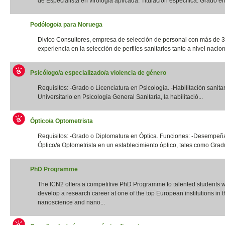
de Especialista en virología aplicada. Titulación específica: Grado en 
Podólogo/a para Noruega
Divico Consultores, empresa de selección de personal con más de 
experiencia en la selección de perfiles sanitarios tanto a nivel naciona
Psicólogo/a especializado/a violencia de género
Requisitos: -Grado o Licenciatura en Psicología. -Habilitación sanita
Universitario en Psicología General Sanitaria, la habilitació...
Óptico/a Optometrista
Requisitos: -Grado o Diplomatura en Óptica. Funciones: -Desempeña
Óptico/a Optometrista en un establecimiento óptico, tales como Gradua
PhD Programme
The ICN2 offers a competitive PhD Programme to talented students 
develop a research career at one of the top European institutions in th
nanoscience and nano...