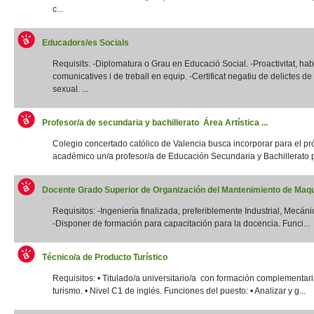
c...
Educadors/es Socials
Requisits: -Diplomatura o Grau en Educació Social. -Proactivitat, habi
comunicatives i de treball en equip. -Certificat negatiu de delictes d
sexual. ...
Profesor/a de secundaria y bachillerato Área Artística ...
Colegio concertado católico de Valencia busca incorporar para el p
académico un/a profesor/a de Educación Secundaria y Bachillerato p
Docente Grado Superior de Organización del Mantenimiento de Maqui
Requisitos: -Ingeniería finalizada, preferiblemente Industrial, Mecánic
-Disponer de formación para capacitación para la docencia. Funci...
Técnico/a de Producto Turístico
Requisitos: • Titulado/a universitario/a con formación complementar
turismo. • Nivel C1 de inglés. Funciones del puesto: • Analizar y g...