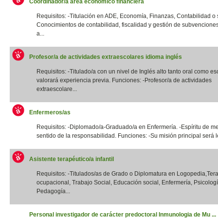
Coordinador/a área económico financiera
Requisitos: -Titulación en ADE, Economía, Finanzas, Contabilidad o si
Conocimientos de contabilidad, fiscalidad y gestión de subvencione
a...
Profesor/a de actividades extraescolares idioma inglés
Requisitos: -Titulado/a con un nivel de Inglés alto tanto oral como esc
valorará experiencia previa. Funciones: -Profesor/a de actividades
extraescolare...
Enfermeros/as
Requisitos: -Diplomado/a-Graduado/a en Enfermería. -Espíritu de me
sentido de la responsabilidad. Funciones: -Su misión principal será lo
Asistente terapéutico/a infantil
Requisitos: -Titulados/as de Grado o Diplomatura en Logopedia,Ter
ocupacional, Trabajo Social, Educación social, Enfermería, Psicologí
Pedagogía...
Personal investigador de carácter predoctoral Inmunologia de Mu ...