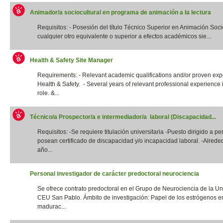
Animador/a sociocultural en programa de animación a la lectura
Requisitos: - Posesión del título Técnico Superior en Animación Socio
cualquier otro equivalente o superior a efectos académicos sie...
Health & Safety Site Manager
Requirements: - Relevant academic qualifications and/or proven exp
Health & Safety. - Several years of relevant professional experience i
role. &...
Técnico/a Prospector/a e intermediador/a laboral (Discapacidad...
Requisitos: -Se requiere titulación universitaria -Puesto dirigido a p
posean certificado de discapacidad y/o incapacidad laboral. -Alrede
año...
Personal investigador de carácter predoctoral neurociencia
Se ofrece contrato predoctoral en el Grupo de Neurociencia de la Un
CEU San Pablo. Ámbito de investigación: Papel de los estrógenos e
madurac...