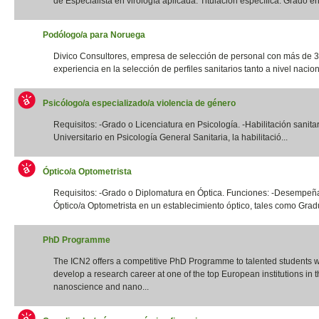
de Especialista en virología aplicada. Titulación específica: Grado en 
Podólogo/a para Noruega
Divico Consultores, empresa de selección de personal con más de 
experiencia en la selección de perfiles sanitarios tanto a nivel naciona
Psicólogo/a especializado/a violencia de género
Requisitos: -Grado o Licenciatura en Psicología. -Habilitación sanita
Universitario en Psicología General Sanitaria, la habilitació...
Óptico/a Optometrista
Requisitos: -Grado o Diplomatura en Óptica. Funciones: -Desempeña
Óptico/a Optometrista en un establecimiento óptico, tales como Gradua
PhD Programme
The ICN2 offers a competitive PhD Programme to talented students 
develop a research career at one of the top European institutions in th
nanoscience and nano...