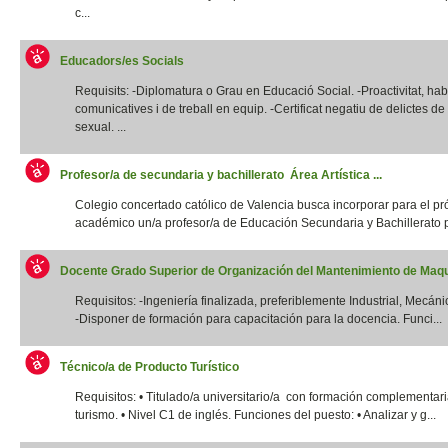
c...
Educadors/es Socials
Requisits: -Diplomatura o Grau en Educació Social. -Proactivitat, habi
comunicatives i de treball en equip. -Certificat negatiu de delictes d
sexual. ...
Profesor/a de secundaria y bachillerato Área Artística ...
Colegio concertado católico de Valencia busca incorporar para el p
académico un/a profesor/a de Educación Secundaria y Bachillerato p
Docente Grado Superior de Organización del Mantenimiento de Maqui
Requisitos: -Ingeniería finalizada, preferiblemente Industrial, Mecánic
-Disponer de formación para capacitación para la docencia. Funci...
Técnico/a de Producto Turístico
Requisitos: • Titulado/a universitario/a con formación complementar
turismo. • Nivel C1 de inglés. Funciones del puesto: • Analizar y g...