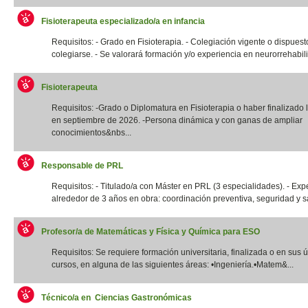
Fisioterapeuta especializado/a en infancia
Requisitos: - Grado en Fisioterapia. - Colegiación vigente o dispuest
colegiarse. - Se valorará formación y/o experiencia en neurorrehabilit
Fisioterapeuta
Requisitos: -Grado o Diplomatura en Fisioterapia o haber finalizado l
en septiembre de 2026. -Persona dinámica y con ganas de ampliar
conocimientos&nbs...
Responsable de PRL
Requisitos: - Titulado/a con Máster en PRL (3 especialidades). - Exp
alrededor de 3 años en obra: coordinación preventiva, seguridad y sal
Profesor/a de Matemáticas y Física y Química para ESO
Requisitos: Se requiere formación universitaria, finalizada o en sus 
cursos, en alguna de las siguientes áreas: •Ingeniería.•Matem&...
Técnico/a en Ciencias Gastronómicas