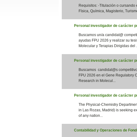
Requisitos: -Titulación o cursando
Slide24
Física, Química, Magisterio, Turismo
Personal investigador de carácter pr
Buscamos un/a candidat@ competiti
ayudas FPU 2026 y realizar su tesi
Molecular y Terapias Dirigidas del .
Personal investigador de carácter 
Buscamos candidat@s competitivos 
Slide32
FPU 2026 en el Gene Regulatory Co
Research in Molecul...
Personal investigador de carácter 
The Physical-Chemistry Department
in Las Rozas, Madrid) is seeking e
of any nation...
Contabilidad y Operaciones de Fondo