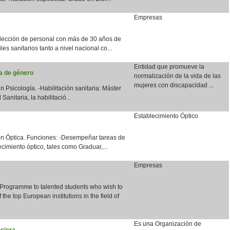
Empresas
lección de personal con más de 30 años de
les sanitarios tanto a nivel nacional co...
Entidad que promueve la
ia de género
normalización de la vida de las
mujeres con discapacidad ...
n Psicología. -Habilitación sanitaria: Máster
anitaria, la habilitació...
Establecimiento Óptico
en Óptica. Funciones: -Desempeñar tareas de
cimiento óptico, tales como Graduar,...
Empresas
 Programme to talented students who wish to
the top European institutions in the field of
Es una Organización de
ciera