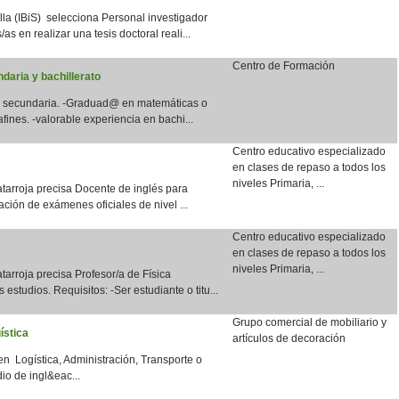
lla (IBiS) selecciona Personal investigador
as en realizar una tesis doctoral reali...
Centro de Formación
daria y bachillerato
en secundaria. -Graduad@ en matemáticas o
fines. -valorable experiencia en bachi...
Centro educativo especializado
en clases de repaso a todos los
niveles Primaria, ...
tarroja precisa Docente de inglés para
ación de exámenes oficiales de nivel ...
Centro educativo especializado
en clases de repaso a todos los
niveles Primaria, ...
arroja precisa Profesor/a de Física
 estudios. Requisitos: -Ser estudiante o titu...
Grupo comercial de mobiliario y
ística
artículos de decoración
en Logística, Administración, Transporte o
io de ingl&eac...