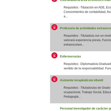
Requisitos: -Titulación en ADE, Eco
Conocimientos de contabilidad, fis
a...
Profesor/a de actividades extraesco
Requisitos: -Titulado/a con un nivel
valorará experiencia previa. Funcio
extraescolare...
Enfermeros/as
Requisitos: -Diplomado/a-Graduado
sentido de la responsabilidad. Funci
Asistente terapéutico/a infantil
Requisitos: -Titulados/as de Grad
ocupacional, Trabajo Social, Educa
Pedagogía...
Personal investigador de carácter p