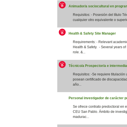
Animador/a sociocultural en program
Requisitos: - Posesión del título T
cualquier otro equivalente o superi
Health & Safety Site Manager
Requirements: - Relevant academic 
Health & Safety. - Several years of
role. &...
Técnico/a Prospector/a e intermedia
Requisitos: -Se requiere titulación
posean certificado de discapacidad
año...
Personal investigador de carácter p
Se ofrece contrato predoctoral en 
CEU San Pablo. Ámbito de investig
madurac...