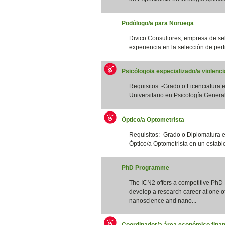
Podólogo/a para Noruega
Divico Consultores, empresa de se
experiencia en la selección de perfi
Psicólogo/a especializado/a violenc
Requisitos: -Grado o Licenciatura e
Universitario en Psicología General S
Óptico/a Optometrista
Requisitos: -Grado o Diplomatura 
Óptico/a Optometrista en un estable
PhD Programme
The ICN2 offers a competitive PhD
develop a research career at one of 
nanoscience and nano...
Coordinador/a área económico finan