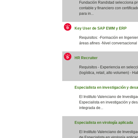
Fundación Randstad selecciona pro
contable y financiero con certifica
para in...
Key User de SAP EWM y ERP
Requisitos: -Formación en Ingenierí
áreas afines -Nivel conversacional 
HR Recruiter
Requisitos - Experiencia en selec
(logística, retail, alto volumen) - Ha
Especialista en investigación y desa
El Instituto Valenciano de Investig
Especialista en investigación y des
integrada de...
Especialista en virología aplicada
El Instituto Valenciano de Investig
de Especialista en virología aplicad