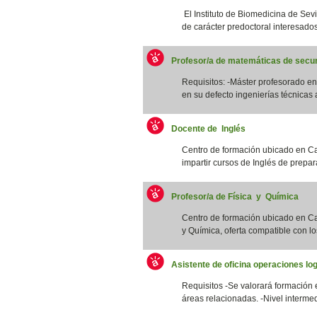
El Instituto de Biomedicina de Sevi
de carácter predoctoral interesados/
Profesor/a de matemáticas de secun
Requisitos: -Máster profesorado 
en su defecto ingenierías técnicas a
Docente de Inglés
Centro de formación ubicado en Ca
impartir cursos de Inglés de prepar
Profesor/a de Física y Química
Centro de formación ubicado en Cat
y Química, oferta compatible con los
Asistente de oficina operaciones log
Requisitos -Se valorará formación 
áreas relacionadas. -Nivel intermed