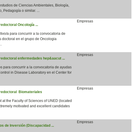
 estudios de Ciencias Ambientales, Biología,
, Pedagogía o similar. ...
Empresas
edoctoral Oncología ...
vo/a para concurrir a la convocatoria de
s doctoral en el grupo de Oncologia
..
Empresas
predoctoral enfermedades hep&aacut ...
para concurrir a la convocatoria de ayudas
ntrol in Disease Laboratory en el Center for
Empresas
predoctoral Biomateriales
 at the Faculty of Sciences of UNED (located
xtremely motivated and excellent candidates
Empresas
s de Inversión (Discapacidad ...