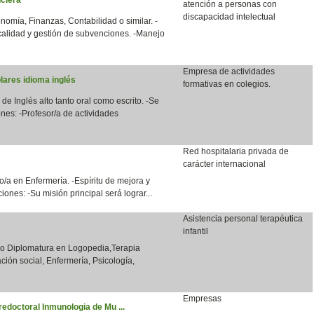
atención a personas con
discapacidad intelectual
nomía, Finanzas, Contabilidad o similar. -
calidad y gestión de subvenciones. -Manejo
Empresa de actividades
lares idioma inglés
formativas en colegios.
 de Inglés alto tanto oral como escrito. -Se
nes: -Profesor/a de actividades
Red hospitalaria privada de
carácter internacional
/a en Enfermería. -Espíritu de mejora y
ones: -Su misión principal será lograr...
Asistencia personal terapéutica
infantil
o o Diplomatura en Logopedia,Terapia
ción social, Enfermería, Psicología,
Empresas
redoctoral Inmunologia de Mu ...