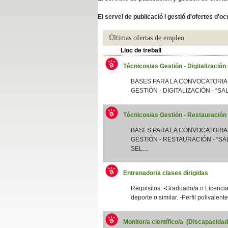
Slide04
El servei de publicació i gestió d'ofertes d'
Últimas ofertas de empleo
Lloc de treball
Técnicos/as Gestión - Digitalización
BASES PARA LA CONVOCATORIA
GESTIÓN - DIGITALIZACIÓN - “SA
Técnicos/as Gestión - Restauración
Slide01
BASES PARA LA CONVOCATORIA
GESTIÓN - RESTAURACIÓN - “SAL
SEL....
Entrenador/a clases dirigidas
Requisitos: -Graduado/a o Licenciad
deporte o similar. -Perfil polivalent
Monitor/a científico/a (Discapacida