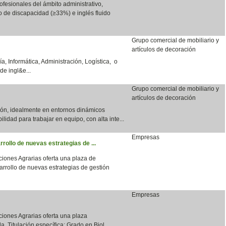
fesionales del ámbito administrativo,
do de discapacidad (≥33%) e inglés fluido
Grupo comercial de mobiliario y
artículos de decoración
a, Informática, Administración, Logística, o
de ingl&e...
Grupo comercial de mobiliario y
artículos de decoración
ción, idealmente en entornos dinámicos
bilidad para trabajar en equipo, con alta inte...
Empresas
rrollo de nuevas estrategias de ...
aciones Agrarias oferta una plaza de
arrollo de nuevas estrategias de gestión
Empresas
aciones Agrarias oferta una plaza
a. Titulación específica: Grado en Biol...