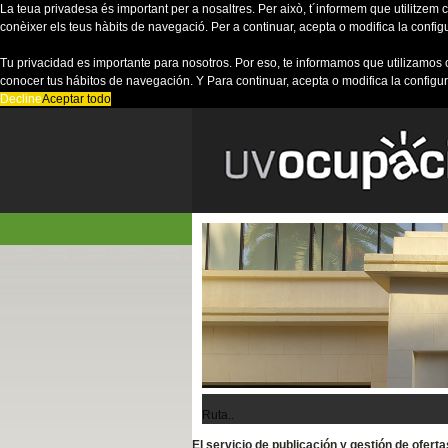
La teua privadesa és important per a nosaltres. Per això, t´informem que utilitzem co
conèixer els teus hàbits de navegació. Per a continuar, acepta o modifica la config
Tu privacidad es importante para nosotros. Por eso, te informamos que utilizamos 
conocer tus hábitos de navegación. Y Para continuar, acepta o modifica la configu
Decline
Aceptar todo
Ruta..
El servicio de publicación y gestión de ofer