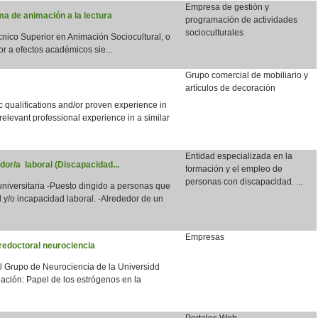
Empresa de gestión y
a de animación a la lectura
programación de actividades
socioculturales
écnico Superior en Animación Sociocultural, o
or a efectos académicos sie...
Grupo comercial de mobiliario y
artículos de decoración
qualifications and/or proven experience in
 relevant professional experience in a similar
Entidad especializada en la
dor/a laboral (Discapacidad...
formación y el empleo de
personas con discapacidad. ...
 universitaria -Puesto dirigido a personas que
 y/o incapacidad laboral. -Alrededor de un
Empresas
redoctoral neurociencia
el Grupo de Neurociencia de la Universidd
ación: Papel de los estrógenos en la
Portales Web