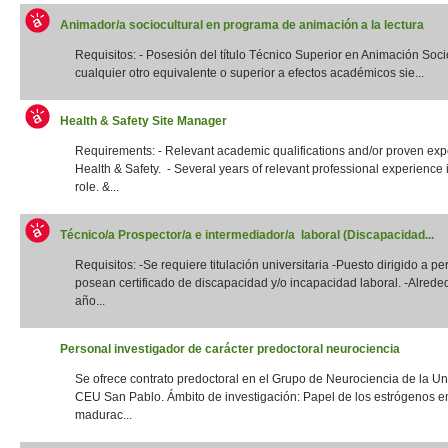
Animador/a sociocultural en programa de animación a la lectura
Requisitos: - Posesión del título Técnico Superior en Animación Socio
cualquier otro equivalente o superior a efectos académicos sie...
Health & Safety Site Manager
Requirements: - Relevant academic qualifications and/or proven exp
Health & Safety. - Several years of relevant professional experience i
role. &...
Técnico/a Prospector/a e intermediador/a laboral (Discapacidad...
Requisitos: -Se requiere titulación universitaria -Puesto dirigido a p
posean certificado de discapacidad y/o incapacidad laboral. -Alrede
año...
Personal investigador de carácter predoctoral neurociencia
Se ofrece contrato predoctoral en el Grupo de Neurociencia de la Un
CEU San Pablo. Ámbito de investigación: Papel de los estrógenos e
madurac...