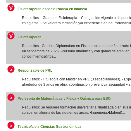
Fisioterapeuta especializado/a en infancia
Requisitos: - Grado en Fisioterapia. - Colegiación vigente o dispuest
colegiarse. - Se valorará formación y/o experiencia en neurorrehabilit
Fisioterapeuta
Requisitos: -Grado o Diplomatura en Fisioterapia o haber finalizado l
en septiembre de 2026. -Persona dinámica y con ganas de ampliar
conocimientos&nbs...
Responsable de PRL
Requisitos: - Titulado/a con Máster en PRL (3 especialidades). - Exp
alrededor de 3 años en obra: coordinación preventiva, seguridad y sal
Profesor/a de Matemáticas y Física y Química para ESO
Requisitos: Se requiere formación universitaria, finalizada o en sus 
cursos, en alguna de las siguientes áreas: •Ingeniería.•Matem&...
Técnico/a en Ciencias Gastronómicas