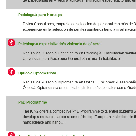
de Especialista en virología aplicada. Titulación específica: Grado en 
Podólogo/a para Noruega
Divico Consultores, empresa de selección de personal con más de 
experiencia en la selección de perfiles sanitarios tanto a nivel naciona
Psicólogo/a especializado/a violencia de género
Requisitos: -Grado o Licenciatura en Psicología. -Habilitación sanita
Universitario en Psicología General Sanitaria, la habilitació...
Óptico/a Optometrista
Requisitos: -Grado o Diplomatura en Óptica. Funciones: -Desempeña
Óptico/a Optometrista en un establecimiento óptico, tales como Gradua
PhD Programme
The ICN2 offers a competitive PhD Programme to talented students 
develop a research career at one of the top European institutions in th
nanoscience and nano...