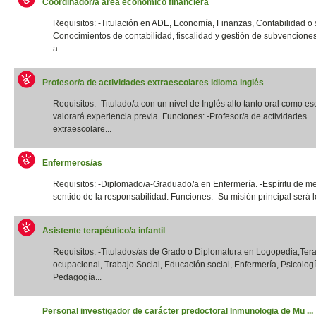
Coordinador/a área económico financiera
Requisitos: -Titulación en ADE, Economía, Finanzas, Contabilidad o si
Conocimientos de contabilidad, fiscalidad y gestión de subvencione
a...
Profesor/a de actividades extraescolares idioma inglés
Requisitos: -Titulado/a con un nivel de Inglés alto tanto oral como esc
valorará experiencia previa. Funciones: -Profesor/a de actividades
extraescolare...
Enfermeros/as
Requisitos: -Diplomado/a-Graduado/a en Enfermería. -Espíritu de me
sentido de la responsabilidad. Funciones: -Su misión principal será lo
Asistente terapéutico/a infantil
Requisitos: -Titulados/as de Grado o Diplomatura en Logopedia,Ter
ocupacional, Trabajo Social, Educación social, Enfermería, Psicologí
Pedagogía...
Personal investigador de carácter predoctoral Inmunologia de Mu ...