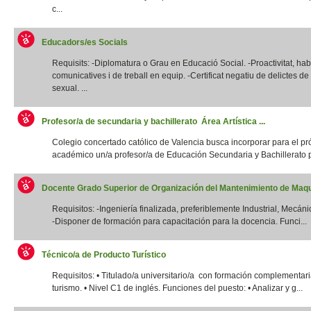
c...
Educadors/es Socials
Requisits: -Diplomatura o Grau en Educació Social. -Proactivitat, habi
comunicatives i de treball en equip. -Certificat negatiu de delictes d
sexual. ...
Profesor/a de secundaria y bachillerato Área Artística ...
Colegio concertado católico de Valencia busca incorporar para el p
académico un/a profesor/a de Educación Secundaria y Bachillerato p
Docente Grado Superior de Organización del Mantenimiento de Maqui
Requisitos: -Ingeniería finalizada, preferiblemente Industrial, Mecánic
-Disponer de formación para capacitación para la docencia. Funci...
Técnico/a de Producto Turístico
Requisitos: • Titulado/a universitario/a con formación complementar
turismo. • Nivel C1 de inglés. Funciones del puesto: • Analizar y g...