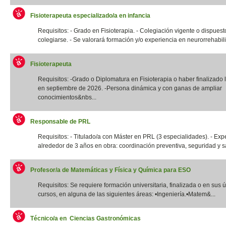
Fisioterapeuta especializado/a en infancia
Requisitos: - Grado en Fisioterapia. - Colegiación vigente o dispuest
colegiarse. - Se valorará formación y/o experiencia en neurorrehabilit
Fisioterapeuta
Requisitos: -Grado o Diplomatura en Fisioterapia o haber finalizado l
en septiembre de 2026. -Persona dinámica y con ganas de ampliar
conocimientos&nbs...
Responsable de PRL
Requisitos: - Titulado/a con Máster en PRL (3 especialidades). - Exp
alrededor de 3 años en obra: coordinación preventiva, seguridad y sal
Profesor/a de Matemáticas y Física y Química para ESO
Requisitos: Se requiere formación universitaria, finalizada o en sus 
cursos, en alguna de las siguientes áreas: •Ingeniería.•Matem&...
Técnico/a en Ciencias Gastronómicas