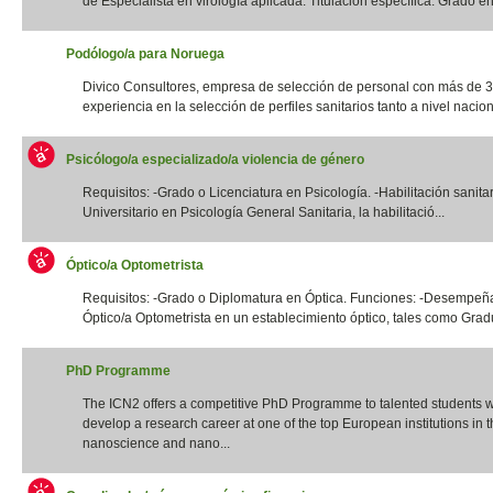
de Especialista en virología aplicada. Titulación específica: Grado en 
Podólogo/a para Noruega
Divico Consultores, empresa de selección de personal con más de 
experiencia en la selección de perfiles sanitarios tanto a nivel naciona
Psicólogo/a especializado/a violencia de género
Requisitos: -Grado o Licenciatura en Psicología. -Habilitación sanita
Universitario en Psicología General Sanitaria, la habilitació...
Óptico/a Optometrista
Requisitos: -Grado o Diplomatura en Óptica. Funciones: -Desempeña
Óptico/a Optometrista en un establecimiento óptico, tales como Gradua
PhD Programme
The ICN2 offers a competitive PhD Programme to talented students 
develop a research career at one of the top European institutions in th
nanoscience and nano...