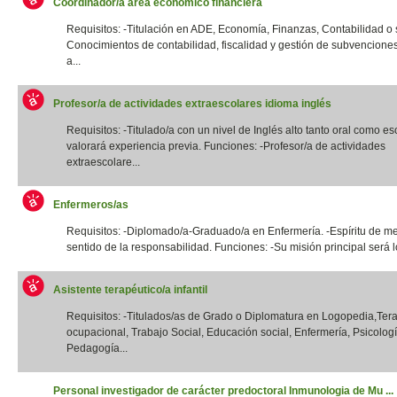
Coordinador/a área económico financiera
Requisitos: -Titulación en ADE, Economía, Finanzas, Contabilidad o si
Conocimientos de contabilidad, fiscalidad y gestión de subvencione
a...
Profesor/a de actividades extraescolares idioma inglés
Requisitos: -Titulado/a con un nivel de Inglés alto tanto oral como esc
valorará experiencia previa. Funciones: -Profesor/a de actividades
extraescolare...
Enfermeros/as
Requisitos: -Diplomado/a-Graduado/a en Enfermería. -Espíritu de me
sentido de la responsabilidad. Funciones: -Su misión principal será lo
Asistente terapéutico/a infantil
Requisitos: -Titulados/as de Grado o Diplomatura en Logopedia,Ter
ocupacional, Trabajo Social, Educación social, Enfermería, Psicologí
Pedagogía...
Personal investigador de carácter predoctoral Inmunologia de Mu ...