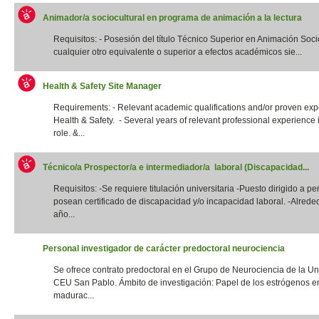
Animador/a sociocultural en programa de animación a la lectura
Requisitos: - Posesión del título Técnico Superior en Animación Socio
cualquier otro equivalente o superior a efectos académicos sie...
Health & Safety Site Manager
Requirements: - Relevant academic qualifications and/or proven exp
Health & Safety. - Several years of relevant professional experience i
role. &...
Técnico/a Prospector/a e intermediador/a laboral (Discapacidad...
Requisitos: -Se requiere titulación universitaria -Puesto dirigido a p
posean certificado de discapacidad y/o incapacidad laboral. -Alrede
año...
Personal investigador de carácter predoctoral neurociencia
Se ofrece contrato predoctoral en el Grupo de Neurociencia de la Un
CEU San Pablo. Ámbito de investigación: Papel de los estrógenos e
madurac...