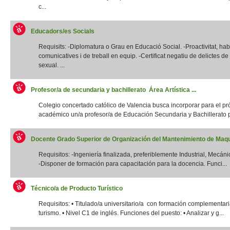
c...
Educadors/es Socials
Requisits: -Diplomatura o Grau en Educació Social. -Proactivitat, habi
comunicatives i de treball en equip. -Certificat negatiu de delictes d
sexual. ...
Profesor/a de secundaria y bachillerato Área Artística ...
Colegio concertado católico de Valencia busca incorporar para el p
académico un/a profesor/a de Educación Secundaria y Bachillerato p
Docente Grado Superior de Organización del Mantenimiento de Maqui
Requisitos: -Ingeniería finalizada, preferiblemente Industrial, Mecánic
-Disponer de formación para capacitación para la docencia. Funci...
Técnico/a de Producto Turístico
Requisitos: • Titulado/a universitario/a con formación complementar
turismo. • Nivel C1 de inglés. Funciones del puesto: • Analizar y g...