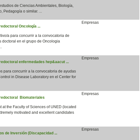
 estudios de Ciencias Ambientales, Biología,
, Pedagogía o similar. ...
Empresas
edoctoral Oncología ...
vo/a para concurrir a la convocatoria de
s doctoral en el grupo de Oncologia
..
Empresas
predoctoral enfermedades hep&aacut ...
para concurrir a la convocatoria de ayudas
ntrol in Disease Laboratory en el Center for
Empresas
predoctoral Biomateriales
 at the Faculty of Sciences of UNED (located
xtremely motivated and excellent candidates
Empresas
s de Inversión (Discapacidad ...