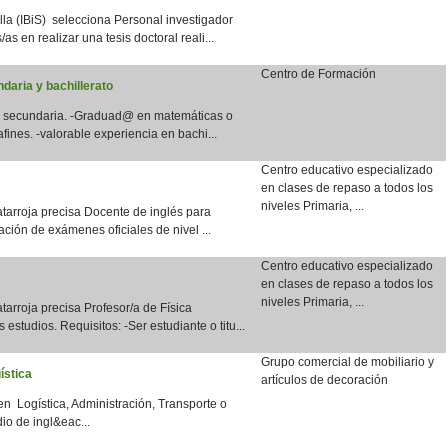
lla (IBiS) selecciona Personal investigador
as en realizar una tesis doctoral reali...
Centro de Formación
daria y bachillerato
en secundaria. -Graduad@ en matemáticas o
fines. -valorable experiencia en bachi...
Centro educativo especializado
en clases de repaso a todos los
niveles Primaria, ...
tarroja precisa Docente de inglés para
ación de exámenes oficiales de nivel ...
Centro educativo especializado
en clases de repaso a todos los
niveles Primaria, ...
arroja precisa Profesor/a de Física
 estudios. Requisitos: -Ser estudiante o titu...
Grupo comercial de mobiliario y
ística
artículos de decoración
en Logística, Administración, Transporte o
io de ingl&eac...