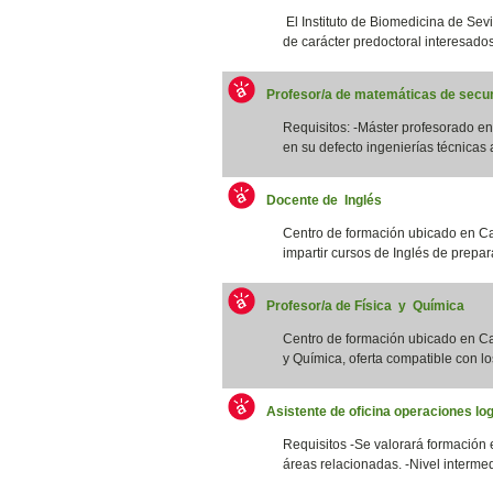
El Instituto de Biomedicina de Sevi
de carácter predoctoral interesados/
Profesor/a de matemáticas de secun
Requisitos: -Máster profesorado 
en su defecto ingenierías técnicas a
Docente de Inglés
Centro de formación ubicado en Ca
impartir cursos de Inglés de prepar
Profesor/a de Física y Química
Centro de formación ubicado en Cat
y Química, oferta compatible con los
Asistente de oficina operaciones log
Requisitos -Se valorará formación 
áreas relacionadas. -Nivel intermed