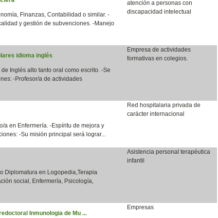
atención a personas con
discapacidad intelectual
nomía, Finanzas, Contabilidad o similar. -
calidad y gestión de subvenciones. -Manejo
Empresa de actividades
lares idioma inglés
formativas en colegios.
 de Inglés alto tanto oral como escrito. -Se
nes: -Profesor/a de actividades
Red hospitalaria privada de
carácter internacional
/a en Enfermería. -Espíritu de mejora y
ones: -Su misión principal será lograr...
Asistencia personal terapéutica
infantil
o o Diplomatura en Logopedia,Terapia
ción social, Enfermería, Psicología,
Empresas
redoctoral Inmunologia de Mu ...