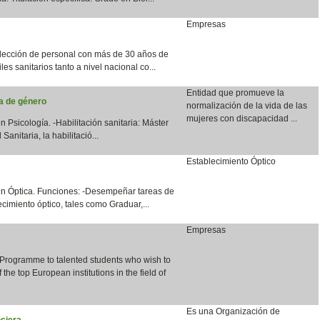
Empresas
lección de personal con más de 30 años de
les sanitarios tanto a nivel nacional co...
Entidad que promueve la
ia de género
normalización de la vida de las
mujeres con discapacidad ...
n Psicología. -Habilitación sanitaria: Máster
anitaria, la habilitació...
Establecimiento Óptico
en Óptica. Funciones: -Desempeñar tareas de
cimiento óptico, tales como Graduar,...
Empresas
 Programme to talented students who wish to
the top European institutions in the field of
Es una Organización de
ciera