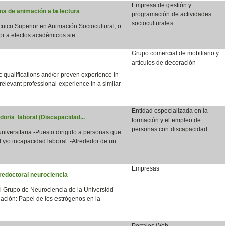
Empresa de gestión y
a de animación a la lectura
programación de actividades
socioculturales
écnico Superior en Animación Sociocultural, o
or a efectos académicos sie...
Grupo comercial de mobiliario y
artículos de decoración
qualifications and/or proven experience in
 relevant professional experience in a similar
Entidad especializada en la
dor/a laboral (Discapacidad...
formación y el empleo de
personas con discapacidad. ...
 universitaria -Puesto dirigido a personas que
 y/o incapacidad laboral. -Alrededor de un
Empresas
redoctoral neurociencia
el Grupo de Neurociencia de la Universidd
ación: Papel de los estrógenos en la
Portales Web