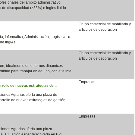
fesionales del ámbito administrativo,
do de discapacidad (≥33%) e inglés fluido
Grupo comercial de mobiliario y
artículos de decoración
a, Informática, Administración, Logística, o
de ingl&e...
Grupo comercial de mobiliario y
artículos de decoración
ción, idealmente en entornos dinámicos
bilidad para trabajar en equipo, con alta inte...
Empresas
rrollo de nuevas estrategias de ...
aciones Agrarias oferta una plaza de
arrollo de nuevas estrategias de gestión
Empresas
aciones Agrarias oferta una plaza
a. Titulación específica: Grado en Biol...