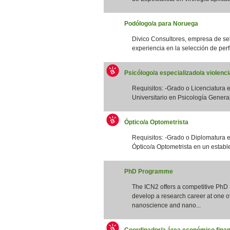
Podólogo/a para Noruega
Divico Consultores, empresa de se
experiencia en la selección de perfi
Psicólogo/a especializado/a violenc
Requisitos: -Grado o Licenciatura e
Universitario en Psicología General S
Óptico/a Optometrista
Requisitos: -Grado o Diplomatura 
Óptico/a Optometrista en un estable
PhD Programme
The ICN2 offers a competitive PhD
develop a research career at one of 
nanoscience and nano...
Coordinador/a área económico finan