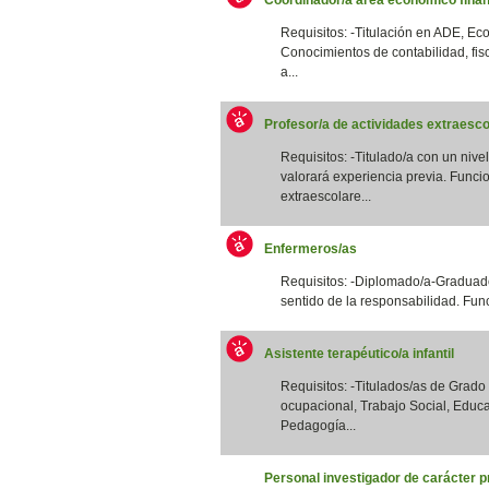
Requisitos: -Titulación en ADE, Eco
Conocimientos de contabilidad, fis
a...
Profesor/a de actividades extraesco
Requisitos: -Titulado/a con un nivel
valorará experiencia previa. Funcio
extraescolare...
Enfermeros/as
Requisitos: -Diplomado/a-Graduado
sentido de la responsabilidad. Funci
Asistente terapéutico/a infantil
Requisitos: -Titulados/as de Grad
ocupacional, Trabajo Social, Educa
Pedagogía...
Personal investigador de carácter p