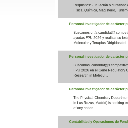
Requisitos: -Titulación o cursando
Slide24
Física, Química, Magisterio, Turismo
Personal investigador de carácter pr
Buscamos un/a candidat@ competiti
ayudas FPU 2026 y realizar su tesi
Molecular y Terapias Dirigidas del .
Personal investigador de carácter 
Buscamos candidat@s competitivos 
Slide32
FPU 2026 en el Gene Regulatory Co
Research in Molecul...
Personal investigador de carácter 
The Physical-Chemistry Department
in Las Rozas, Madrid) is seeking e
of any nation...
Contabilidad y Operaciones de Fondo