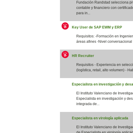
Fundación Randstad selecciona pro
contable y financiero con certifica
para in...
Key User de SAP EWM y ERP
Requisitos: -Formación en Ingenierí
áreas afines -Nivel conversacional 
HR Recruiter
Requisitos - Experiencia en selec
(logística, retail, alto volumen) - Ha
Especialista en investigación y desa
El Instituto Valenciano de Investig
Especialista en investigación y des
integrada de...
Especialista en virología aplicada
El Instituto Valenciano de Investig
de Especialista en virología aplicad