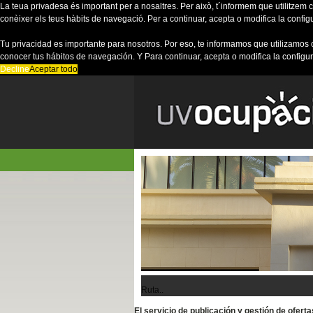
La teua privadesa és important per a nosaltres. Per això, t´informem que utilitzem co
conèixer els teus hàbits de navegació. Per a continuar, acepta o modifica la config
Tu privacidad es importante para nosotros. Por eso, te informamos que utilizamos 
conocer tus hábitos de navegación. Y Para continuar, acepta o modifica la configu
Decline
Aceptar todo
Ruta..
El servicio de publicación y gestión de ofer