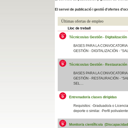
Slide04
El servei de publicació i gestió d'ofertes d'
Últimas ofertas de empleo
Lloc de treball
Técnicos/as Gestión - Digitalización
BASES PARA LA CONVOCATORIA
GESTIÓN - DIGITALIZACIÓN - “SA
Técnicos/as Gestión - Restauración
Slide01
BASES PARA LA CONVOCATORIA
GESTIÓN - RESTAURACIÓN - “SAL
SEL....
Entrenador/a clases dirigidas
Requisitos: -Graduado/a o Licenciad
deporte o similar. -Perfil polivalent
Monitor/a científico/a (Discapacida