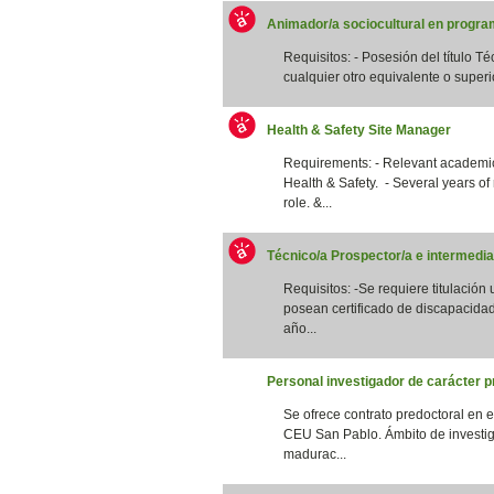
Animador/a sociocultural en program
Requisitos: - Posesión del título T
cualquier otro equivalente o superi
Health & Safety Site Manager
Requirements: - Relevant academic 
Health & Safety. - Several years of
role. &...
Técnico/a Prospector/a e intermedia
Requisitos: -Se requiere titulación
posean certificado de discapacidad
año...
Personal investigador de carácter p
Se ofrece contrato predoctoral en 
CEU San Pablo. Ámbito de investig
madurac...