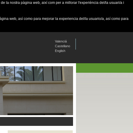
de la nostra pàgina web, així com per a millorar l'experiència del/la usuari/a i
página web, así como para mejorar la experiencia del/la usuario/a, así como para
Valenciá
Castellano
English